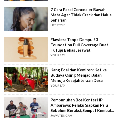
7 Cara Pakai Concealer Bawah
Mata Agar Tidak Crack dan Halus
Seharian
LIFESTYLE
Flawless Tanpa Dempul! 3
Foundation Full Coverage Buat
Tutupi Bekas Jerawat
YOUR SAY
Kang Edai dan Kemiren: Ketika
Budaya Osing Menjadi Jalan
Menuju Kesejahteraan Desa
YOUR SAY
Pembunuhan Bos Konter HP
Ambarawa: Pelaku Siapkan Palu
Sebelum Beraksi, Sempat Kembali
Datangi TKP
JAWA TENGAH