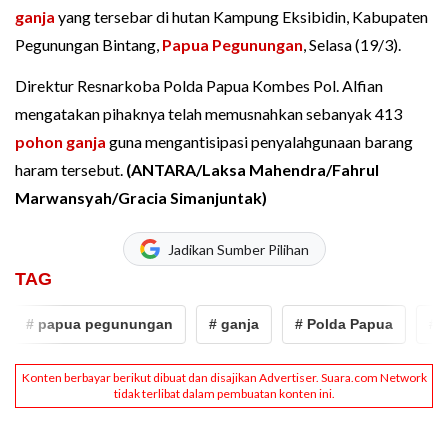
ganja
yang tersebar di hutan Kampung Eksibidin, Kabupaten
Pegunungan Bintang,
Papua Pegunungan
, Selasa (19/3).
Direktur Resnarkoba Polda Papua Kombes Pol. Alfian
mengatakan pihaknya telah memusnahkan sebanyak 413
pohon ganja
guna mengantisipasi penyalahgunaan barang
haram tersebut.
(ANTARA/Laksa Mahendra/Fahrul
Marwansyah/Gracia Simanjuntak)
Jadikan Sumber Pilihan
TAG
# papua pegunungan
# ganja
# Polda Papua
# po