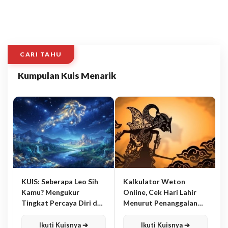
CARI TAHU
Kumpulan Kuis Menarik
KUIS: Seberapa Leo Sih
Kalkulator Weton
Kamu? Mengukur
Online, Cek Hari Lahir
Tingkat Percaya Diri dan
Menurut Penanggalan
Karisma
Jawa
Ikuti Kuisnya ➔
Ikuti Kuisnya ➔