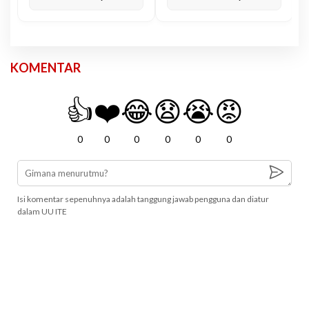
KOMENTAR
👍
❤️
😂
😧
😭
😡
0
0
0
0
0
0
Isi komentar sepenuhnya adalah tanggung jawab pengguna dan diatur
dalam UU ITE