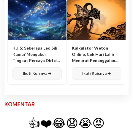
KUIS: Seberapa Leo Sih
Kalkulator Weton
Kamu? Mengukur
Online, Cek Hari Lahir
Tingkat Percaya Diri dan
Menurut Penanggalan
Karisma
Jawa
Ikuti Kuisnya ➔
Ikuti Kuisnya ➔
KOMENTAR
👍
❤️
😂
😧
😭
😡