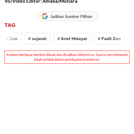
Vo/Video Editor: Amalia/Mutiara
Jadikan Sumber Pilihan
TAG
adli Zon
# sejarah
# Arief Hidayat
# Fadli Zon
# 