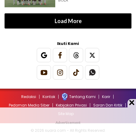
BOLA
Load More
Ikuti Kami
Redaksi
Kontak
Tentang Kami
Karir
Pedoman Media Siber
Kebijakan Privasi
Saran Dan Kritik
Site Map
© 2026 suara.com - All Rights Reserved.