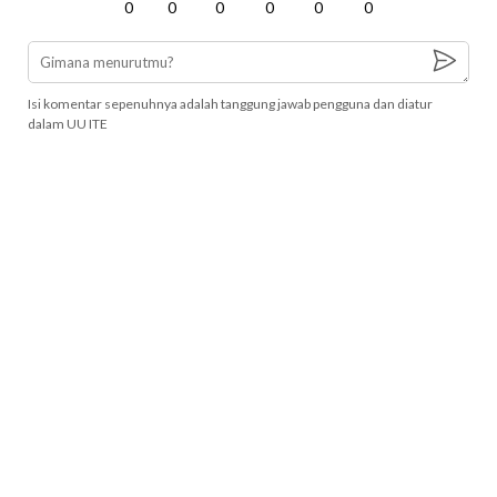
0
0
0
0
0
0
Isi komentar sepenuhnya adalah tanggung jawab pengguna dan diatur
dalam UU ITE