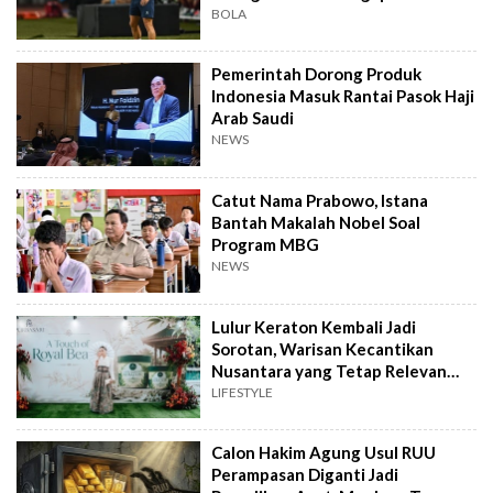
BOLA
Pemerintah Dorong Produk
Indonesia Masuk Rantai Pasok Haji
Arab Saudi
NEWS
Catut Nama Prabowo, Istana
Bantah Makalah Nobel Soal
Program MBG
NEWS
Lulur Keraton Kembali Jadi
Sorotan, Warisan Kecantikan
Nusantara yang Tetap Relevan
hingga Kini
LIFESTYLE
Calon Hakim Agung Usul RUU
Perampasan Diganti Jadi