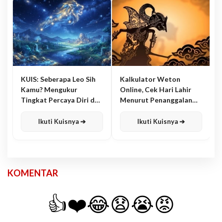
KUIS: Seberapa Leo Sih
Kalkulator Weton
Kamu? Mengukur
Online, Cek Hari Lahir
Tingkat Percaya Diri dan
Menurut Penanggalan
Karisma
Jawa
Ikuti Kuisnya ➔
Ikuti Kuisnya ➔
KOMENTAR
👍
❤️
😂
😧
😭
😡