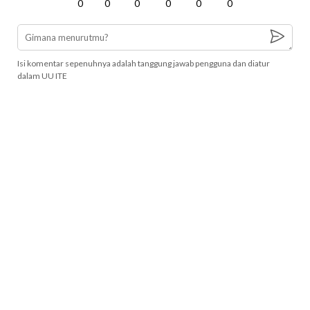
0
0
0
0
0
0
Isi komentar sepenuhnya adalah tanggung jawab pengguna dan diatur
dalam UU ITE