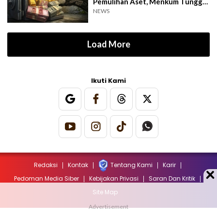
Pemulihan Aset, Menkum Tunggu
Langkah DPR
NEWS
Load More
Ikuti Kami
Redaksi
Kontak
Tentang Kami
Karir
Pedoman Media Siber
Kebijakan Privasi
Saran Dan Kritik
Site Map