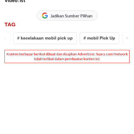
Video: Ist
Jadikan Sumber Pilihan
TAG
eo
# kecelakaan mobil pick up
# mobil Pick Up
# vira