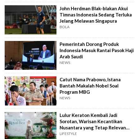
John Herdman Blak-blakan Akui
Timnas Indonesia Sedang Terluka
Jelang Melawan Singapura
BOLA
Pemerintah Dorong Produk
Indonesia Masuk Rantai Pasok Haji
Arab Saudi
NEWS
Catut Nama Prabowo, Istana
Bantah Makalah Nobel Soal
Program MBG
NEWS
Lulur Keraton Kembali Jadi
Sorotan, Warisan Kecantikan
Nusantara yang Tetap Relevan
hingga Kini
LIFESTYLE