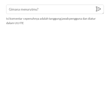
Isi komentar sepenuhnya adalah tanggung jawab pengguna dan diatur
dalam UU ITE