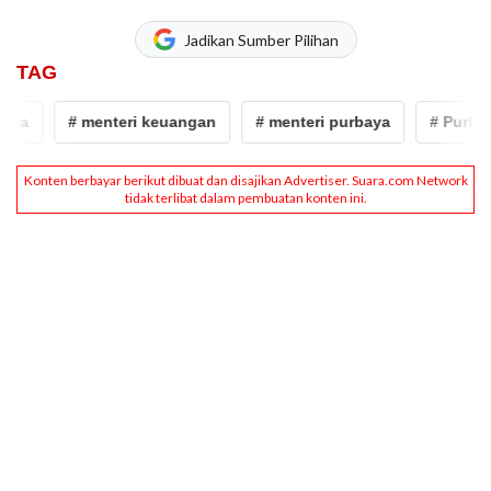
Jadikan Sumber Pilihan
TAG
ya
# menteri keuangan
# menteri purbaya
# Purbay