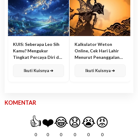
KUIS: Seberapa Leo Sih
Kalkulator Weton
Kamu? Mengukur
Online, Cek Hari Lahir
Tingkat Percaya Diri dan
Menurut Penanggalan
Karisma
Jawa
Ikuti Kuisnya ➔
Ikuti Kuisnya ➔
KOMENTAR
👍
❤️
😂
😧
😭
😡
0
0
0
0
0
0