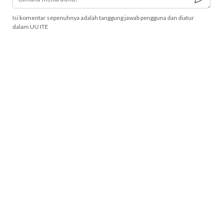
Isi komentar sepenuhnya adalah tanggung jawab pengguna dan diatur
dalam UU ITE