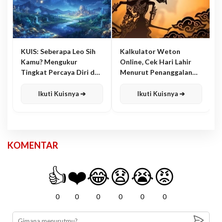
KUIS: Seberapa Leo Sih
Kalkulator Weton
Kamu? Mengukur
Online, Cek Hari Lahir
Tingkat Percaya Diri dan
Menurut Penanggalan
Karisma
Jawa
Ikuti Kuisnya ➔
Ikuti Kuisnya ➔
KOMENTAR
👍
❤️
😂
😧
😭
😡
0
0
0
0
0
0