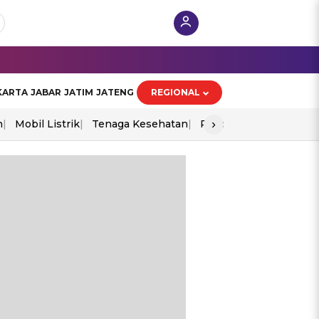
KARTA
JABAR
JATIM
JATENG
REGIONAL
›
n
Mobil Listrik
Tenaga Kesehatan
Piala Aff 2026
Ekono