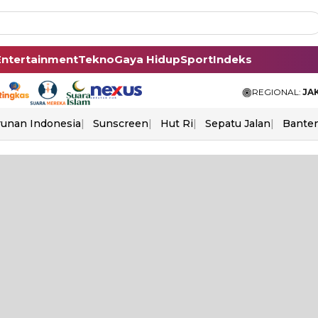
Entertainment
Tekno
Gaya Hidup
Sport
Indeks
REGIONAL:
JA
unan Indonesia
Sunscreen
Hut Ri
Sepatu Jalan
Bante