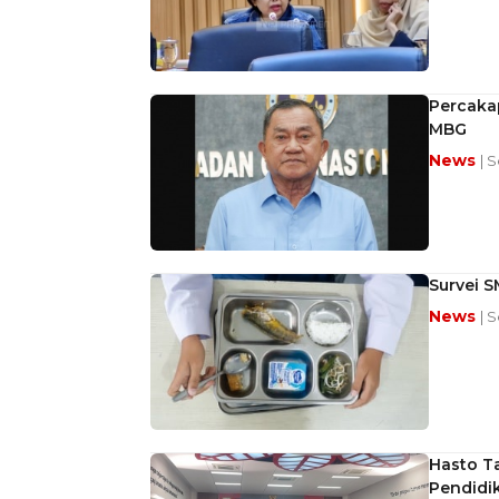
Percakap
MBG
News
| S
Survei S
News
| S
Hasto T
Pendidi