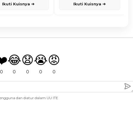
Ikuti Kuisnya ➔
Ikuti Kuisnya ➔
❤️
😂
😧
😭
😡
0
0
0
0
0
engguna dan diatur dalam UU ITE