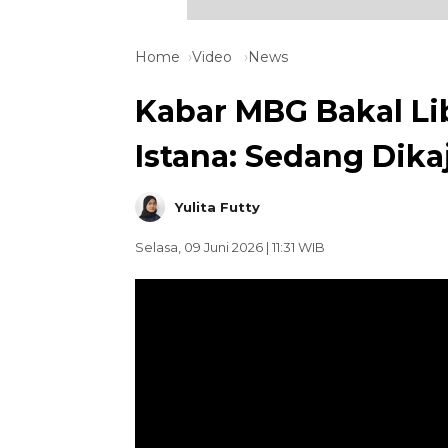
Home
Video
News
Kabar MBG Bakal Li
Istana: Sedang Dik
Yulita Futty
Selasa, 09 Juni 2026 | 11:31 WIB