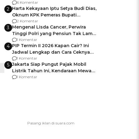
Gagalnya Negara Jamin Keamanan
6 Komentar
Harta Kekayaan Iptu Setya Budi Dias,
2
Oknum KPK Pemeras Bupati
Pemalang
2 Komentar
Mengenal Lisda Cancer, Perwira
3
Tinggi Polri yang Pensiun Tak Lama
Usai Jadi Brigjen
1 Komentar
PIP Termin II 2026 Kapan Cair? Ini
4
Jadwal Lengkap dan Cara Ceknya
agar Dana Tidak Hangus!
1 Komentar
Jakarta Siap Pungut Pajak Mobil
5
Listrik Tahun Ini, Kendaraan Mewah
Kena hingga 75% PKB
1 Komentar