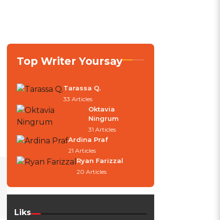
Top Writer Yoursay
Tarassa Q.
33 Articles
Oktavia
Ningrum
31 Articles
Ardina Praf
21 Articles
Ryan Farizzal
20 Articles
Liks