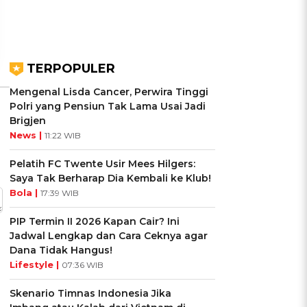
Ikuti Kuisnya ➔
Ikuti Kuisnya ➔
TERPOPULER
Mengenal Lisda Cancer, Perwira Tinggi
Polri yang Pensiun Tak Lama Usai Jadi
Brigjen
News |
11:22 WIB
Pelatih FC Twente Usir Mees Hilgers:
Saya Tak Berharap Dia Kembali ke Klub!
Bola |
17:39 WIB
PIP Termin II 2026 Kapan Cair? Ini
Jadwal Lengkap dan Cara Ceknya agar
Dana Tidak Hangus!
Lifestyle |
07:36 WIB
Skenario Timnas Indonesia Jika