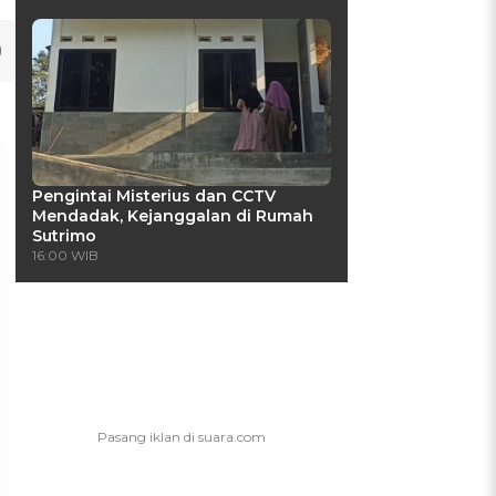
Pengintai Misterius dan CCTV
Mendadak, Kejanggalan di Rumah
Sutrimo
16:00 WIB
UIS: Sepatu Mana yang
KUIS: Seberapa Kenal
Cocok dengan
Kamu dengan Si Zodiak
Kepribadianmu?
Cancer?