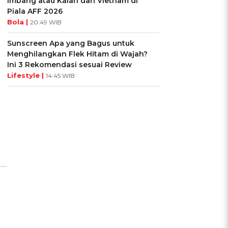
Imbang atau Kalah dari Vietnam di
Piala AFF 2026
Bola |
20:49 WIB
Sunscreen Apa yang Bagus untuk
Menghilangkan Flek Hitam di Wajah?
Ini 3 Rekomendasi sesuai Review
Lifestyle |
14:45 WIB