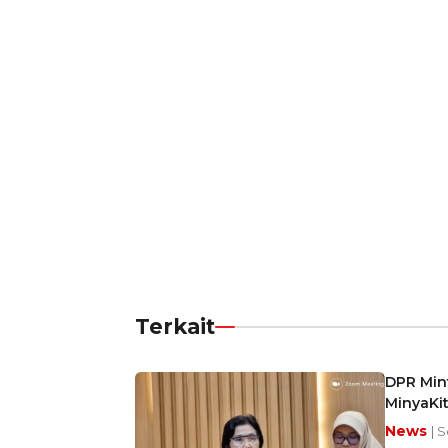
Terkait
DPR Mint
MinyaKi
News
| S