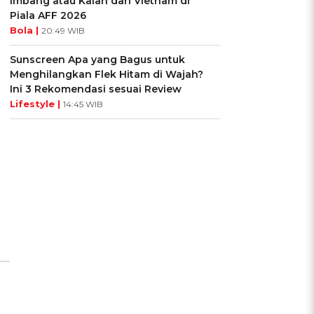
Imbang atau Kalah dari Vietnam di
Piala AFF 2026
Bola |
20:49 WIB
Sunscreen Apa yang Bagus untuk
Menghilangkan Flek Hitam di Wajah?
Ini 3 Rekomendasi sesuai Review
Lifestyle |
14:45 WIB