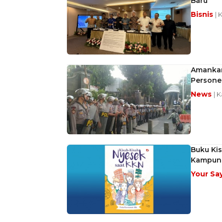
Baru
Bisnis
| 
Amankan
Personel
News
| 
Buku Kis
Kampun
Your Sa