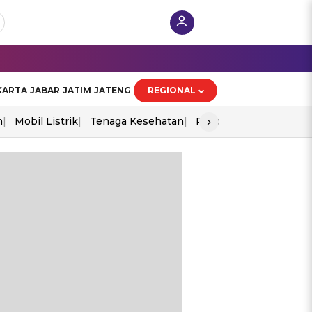
KARTA
JABAR
JATIM
JATENG
REGIONAL
›
n
Mobil Listrik
Tenaga Kesehatan
Piala Aff 2026
Ekono