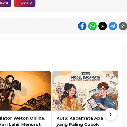
iswa
# demo
❯
ulator Weton Online,
KUIS: Kacamata Apa
K
Hari Lahir Menurut
yang Paling Cocok