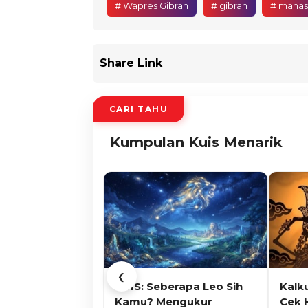
# Wapres Gibran
# gibran
# mahas
Share Link
CARI TAHU
Kumpulan Kuis Menarik
❮
KUIS: Seberapa Leo Sih
Kalk
Kamu? Mengukur
Cek 