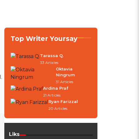
Top Writer Yoursay
Tarassa Q.
33 Articles
Oktavia
Ningrum
.
31 Articles
Ardina Praf
21 Articles
Ryan Farizzal
20 Articles
Liks