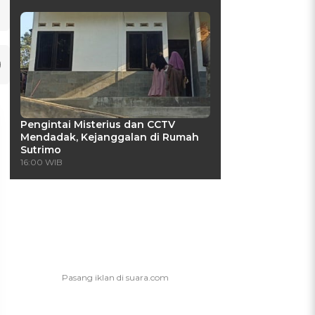
Pengintai Misterius dan CCTV
Mendadak, Kejanggalan di Rumah
Sutrimo
16:00 WIB
UIS: Sepatu Mana yang
KUIS: Seberapa Kenal
Cocok dengan
Kamu dengan Si Zodiak