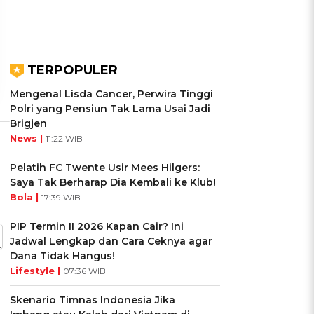
Kepribadianmu?
Cancer?
Ikuti Kuisnya ➔
Ikuti Kuisnya ➔
TERPOPULER
Mengenal Lisda Cancer, Perwira Tinggi
Polri yang Pensiun Tak Lama Usai Jadi
Brigjen
News |
11:22 WIB
Pelatih FC Twente Usir Mees Hilgers:
Saya Tak Berharap Dia Kembali ke Klub!
Bola |
17:39 WIB
PIP Termin II 2026 Kapan Cair? Ini
Jadwal Lengkap dan Cara Ceknya agar
Dana Tidak Hangus!
Lifestyle |
07:36 WIB
Skenario Timnas Indonesia Jika