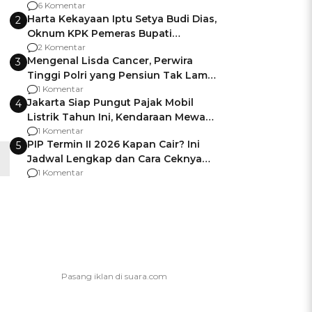
Gagalnya Negara Jamin Keamanan
6 Komentar
Harta Kekayaan Iptu Setya Budi Dias,
2
Oknum KPK Pemeras Bupati
Pemalang
2 Komentar
Mengenal Lisda Cancer, Perwira
3
Tinggi Polri yang Pensiun Tak Lama
Usai Jadi Brigjen
1 Komentar
Jakarta Siap Pungut Pajak Mobil
4
Listrik Tahun Ini, Kendaraan Mewah
Kena hingga 75% PKB
1 Komentar
PIP Termin II 2026 Kapan Cair? Ini
5
Jadwal Lengkap dan Cara Ceknya
agar Dana Tidak Hangus!
1 Komentar