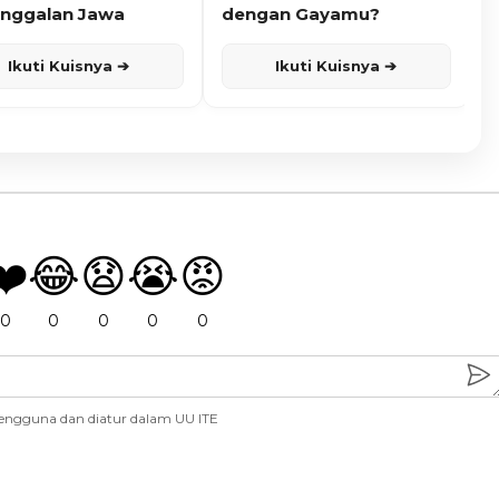
nggalan Jawa
dengan Gayamu?
Ikuti Kuisnya ➔
Ikuti Kuisnya ➔
❤️
😂
😧
😭
😡
0
0
0
0
0
engguna dan diatur dalam UU ITE