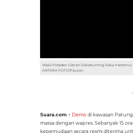
Wakil Presiden Gibran Rakabuming Raka menemui per
ANTARA FOTO/Fauzan
Suara.com -
Demo
di kawasan Patung 
massa dengan wapres. Sebanyak 15 ora
kepemudaan secara resmi diterima un