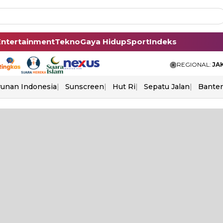
Entertainment
Tekno
Gaya Hidup
Sport
Indeks
REGIONAL:
JA
unan Indonesia
Sunscreen
Hut Ri
Sepatu Jalan
Bante