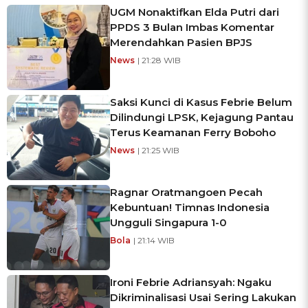
UGM Nonaktifkan Elda Putri dari
PPDS 3 Bulan Imbas Komentar
Merendahkan Pasien BPJS
News
| 21:28 WIB
Saksi Kunci di Kasus Febrie Belum
Dilindungi LPSK, Kejagung Pantau
Terus Keamanan Ferry Boboho
News
| 21:25 WIB
Ragnar Oratmangoen Pecah
Kebuntuan! Timnas Indonesia
Ungguli Singapura 1-0
Bola
| 21:14 WIB
Ironi Febrie Adriansyah: Ngaku
Dikriminalisasi Usai Sering Lakukan