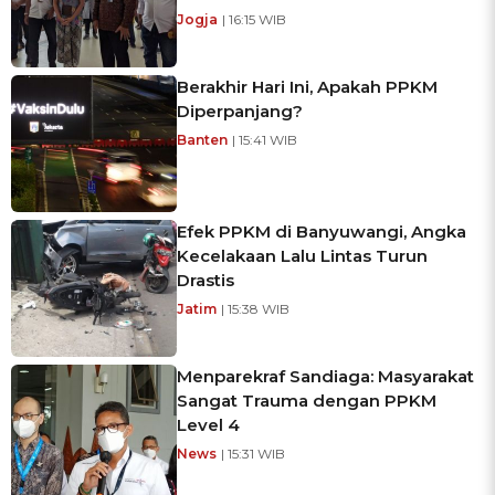
Jogja
| 16:15 WIB
Berakhir Hari Ini, Apakah PPKM
Diperpanjang?
Banten
| 15:41 WIB
Efek PPKM di Banyuwangi, Angka
Kecelakaan Lalu Lintas Turun
Drastis
Jatim
| 15:38 WIB
Menparekraf Sandiaga: Masyarakat
Sangat Trauma dengan PPKM
Level 4
News
| 15:31 WIB