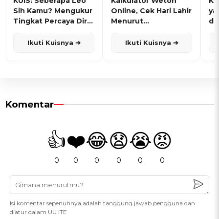
KUIS: Seberapa Leo
Kalkulator Weton
KU
Sih Kamu? Mengukur
Online, Cek Hari Lahir
ya
Tingkat Percaya Diri
Menurut
de
dan Karisma
Penanggalan Jawa
Ikuti Kuisnya ➔
Ikuti Kuisnya ➔
Komentar
👍
❤️
😂
😧
😭
😡
0
0
0
0
0
0
Isi komentar sepenuhnya adalah tanggung jawab pengguna dan
diatur dalam UU ITE