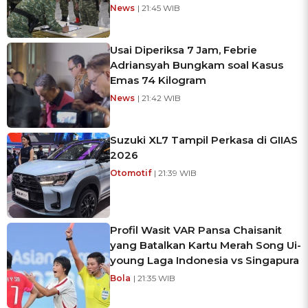
News
| 21:45 WIB
Usai Diperiksa 7 Jam, Febrie
Adriansyah Bungkam soal Kasus
Emas 74 Kilogram
News
| 21:42 WIB
Suzuki XL7 Tampil Perkasa di GIIAS
2026
Otomotif
| 21:39 WIB
Profil Wasit VAR Pansa Chaisanit
yang Batalkan Kartu Merah Song Ui-
young Laga Indonesia vs Singapura
Bola
| 21:35 WIB