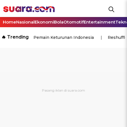
Home
Nasional
Ekonomi
Bola
Otomotif
Entertainment
Tekn
🔥 Trending
Pemain Keturunan Indonesia
Reshuffl