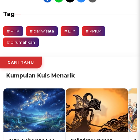
Tag
# PHK
# pariwisata
# DIY
# PPKM
# dirumahkan
CARI TAHU
Kumpulan Kuis Menarik