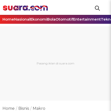
Home
Nasional
Ekonomi
Bola
Otomotif
Entertainment
Tekn
Home
Bisnis
Makro