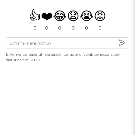
👍
❤️
😂
😧
😭
😡
0
0
0
0
0
0
Isi komentar sepenuhnya adalah tanggung jawab pengguna dan
diatur dalam UU ITE