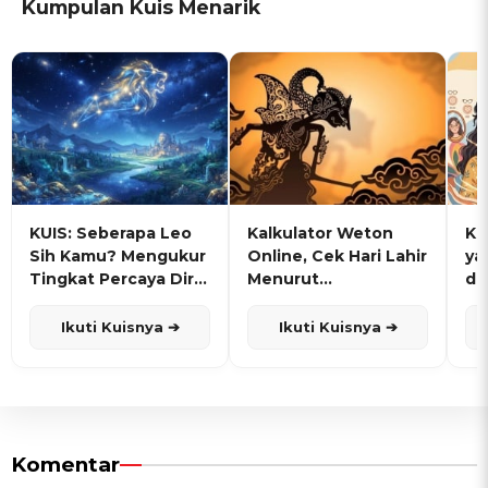
Kumpulan Kuis Menarik
KUIS: Seberapa Leo
Kalkulator Weton
KU
Sih Kamu? Mengukur
Online, Cek Hari Lahir
ya
Tingkat Percaya Diri
Menurut
de
dan Karisma
Penanggalan Jawa
Ikuti Kuisnya ➔
Ikuti Kuisnya ➔
Komentar