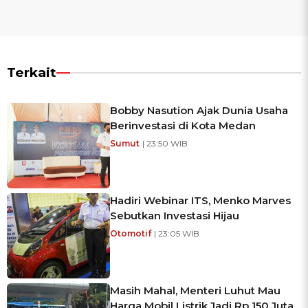
Terkait
Bobby Nasution Ajak Dunia Usaha
Berinvestasi di Kota Medan
Sumut
| 23:50 WIB
Hadiri Webinar ITS, Menko Marves
Sebutkan Investasi Hijau
Otomotif
| 23:05 WIB
Masih Mahal, Menteri Luhut Mau
Harga Mobil Listrik Jadi Rp 150 Juta