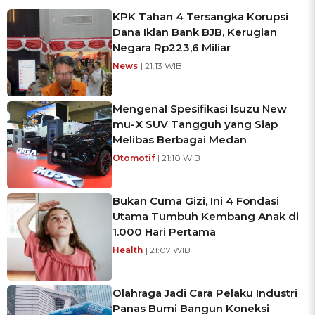
KPK Tahan 4 Tersangka Korupsi
Dana Iklan Bank BJB, Kerugian
Negara Rp223,6 Miliar
News
| 21:13 WIB
Mengenal Spesifikasi Isuzu New
mu-X SUV Tangguh yang Siap
Melibas Berbagai Medan
Otomotif
| 21:10 WIB
Bukan Cuma Gizi, Ini 4 Fondasi
Utama Tumbuh Kembang Anak di
1.000 Hari Pertama
Health
| 21:07 WIB
Olahraga Jadi Cara Pelaku Industri
Panas Bumi Bangun Koneksi