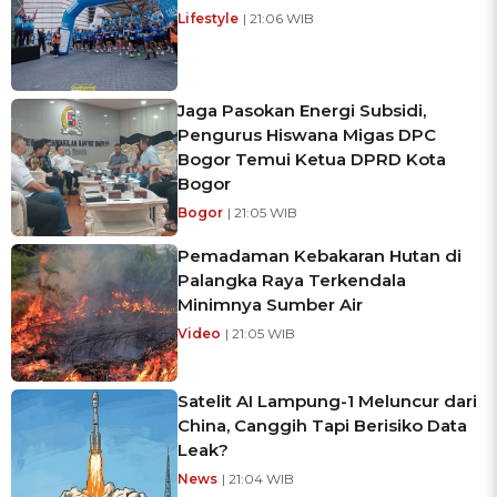
Lifestyle
| 21:06 WIB
Jaga Pasokan Energi Subsidi,
Pengurus Hiswana Migas DPC
Bogor Temui Ketua DPRD Kota
Bogor
Bogor
| 21:05 WIB
Pemadaman Kebakaran Hutan di
Palangka Raya Terkendala
Minimnya Sumber Air
Video
| 21:05 WIB
Satelit AI Lampung-1 Meluncur dari
China, Canggih Tapi Berisiko Data
Leak?
News
| 21:04 WIB