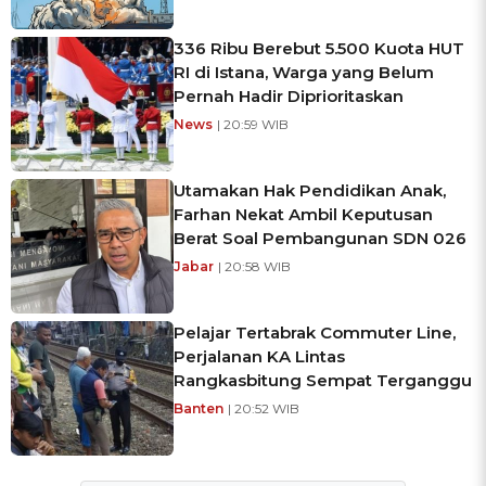
336 Ribu Berebut 5.500 Kuota HUT
RI di Istana, Warga yang Belum
Pernah Hadir Diprioritaskan
News
| 20:59 WIB
Utamakan Hak Pendidikan Anak,
Farhan Nekat Ambil Keputusan
Berat Soal Pembangunan SDN 026
Jabar
| 20:58 WIB
Pelajar Tertabrak Commuter Line,
Perjalanan KA Lintas
Rangkasbitung Sempat Terganggu
Banten
| 20:52 WIB