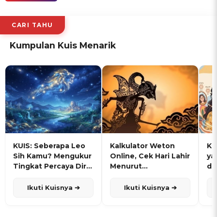
CARI TAHU
Kumpulan Kuis Menarik
KUIS: Seberapa Leo
Kalkulator Weton
KU
Sih Kamu? Mengukur
Online, Cek Hari Lahir
ya
Tingkat Percaya Diri
Menurut
de
dan Karisma
Penanggalan Jawa
Ikuti Kuisnya ➔
Ikuti Kuisnya ➔