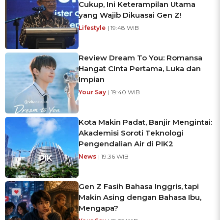
Cukup, Ini Keterampilan Utama
yang Wajib Dikuasai Gen Z!
Lifestyle
| 19:48 WIB
Review Dream To You: Romansa
Hangat Cinta Pertama, Luka dan
Impian
Your Say
| 19:40 WIB
Kota Makin Padat, Banjir Mengintai:
Akademisi Soroti Teknologi
Pengendalian Air di PIK2
News
| 19:36 WIB
Gen Z Fasih Bahasa Inggris, tapi
Makin Asing dengan Bahasa Ibu,
Mengapa?