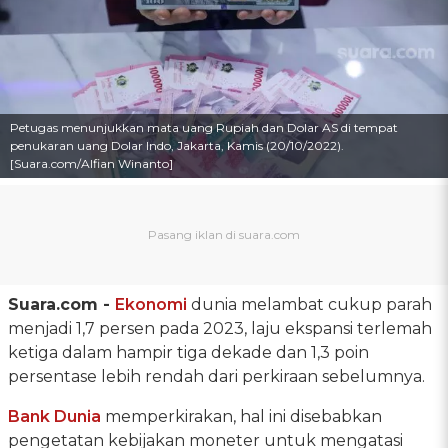
Petugas menunjukkan mata uang Rupiah dan Dolar AS di tempat
penukaran uang Dolar Indo, Jakarta, Kamis (20/10/2022).
[Suara.com/Alfian Winanto]
Suara.com -
Ekonomi
dunia melambat cukup parah
menjadi 1,7 persen pada 2023, laju ekspansi terlemah
ketiga dalam hampir tiga dekade dan 1,3 poin
persentase lebih rendah dari perkiraan sebelumnya.
Bank Dunia
memperkirakan, hal ini disebabkan
pengetatan kebijakan moneter untuk mengatasi