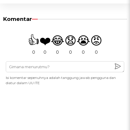
Komentar
👍
❤️
😂
😧
😭
😡
0
0
0
0
0
0
Isi komentar sepenuhnya adalah tanggung jawab pengguna dan
diatur dalam UU ITE