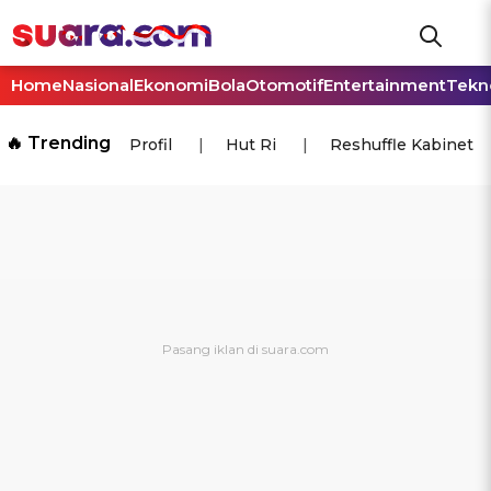
Home
Nasional
Ekonomi
Bola
Otomotif
Entertainment
Tekn
🔥 Trending
Profil
Hut Ri
Reshuffle Kabinet