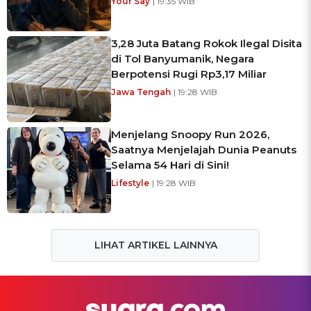
Your Say
| 19:35 WIB
3,28 Juta Batang Rokok Ilegal Disita
di Tol Banyumanik, Negara
Berpotensi Rugi Rp3,17 Miliar
Jawa Tengah
| 19:28 WIB
Menjelang Snoopy Run 2026,
Saatnya Menjelajah Dunia Peanuts
Selama 54 Hari di Sini!
Lifestyle
| 19:28 WIB
LIHAT ARTIKEL LAINNYA