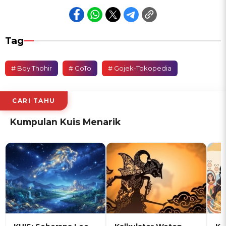
Tag
# Boy Thohir
# GoTo
# Gojek-Tokopedia
CARI TAHU
Kumpulan Kuis Menarik