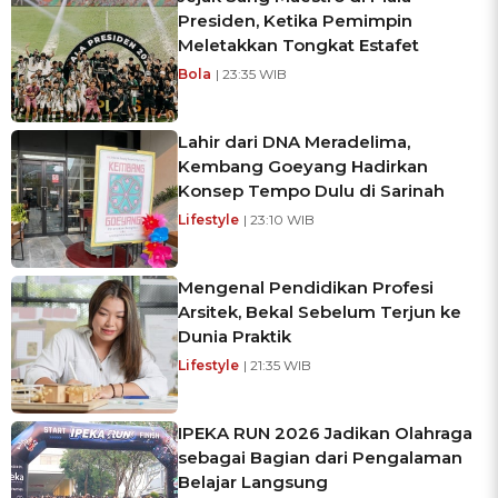
Presiden, Ketika Pemimpin
Meletakkan Tongkat Estafet
Bola
| 23:35 WIB
Lahir dari DNA Meradelima,
Kembang Goeyang Hadirkan
Konsep Tempo Dulu di Sarinah
Lifestyle
| 23:10 WIB
Mengenal Pendidikan Profesi
Arsitek, Bekal Sebelum Terjun ke
Dunia Praktik
Lifestyle
| 21:35 WIB
IPEKA RUN 2026 Jadikan Olahraga
sebagai Bagian dari Pengalaman
Belajar Langsung