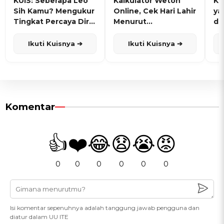
KUIS: Seberapa Leo
Kalkulator Weton
KU
Sih Kamu? Mengukur
Online, Cek Hari Lahir
ya
Tingkat Percaya Diri
Menurut
de
dan Karisma
Penanggalan Jawa
Ikuti Kuisnya ➔
Ikuti Kuisnya ➔
Komentar
👍
❤️
😂
😧
😭
😡
0
0
0
0
0
0
Isi komentar sepenuhnya adalah tanggung jawab pengguna dan
diatur dalam UU ITE