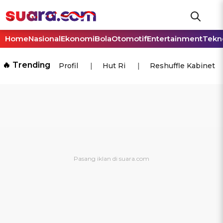
Home
Nasional
Ekonomi
Bola
Otomotif
Entertainment
Tekn
🔥 Trending
Profil
Hut Ri
Reshuffle Kabinet