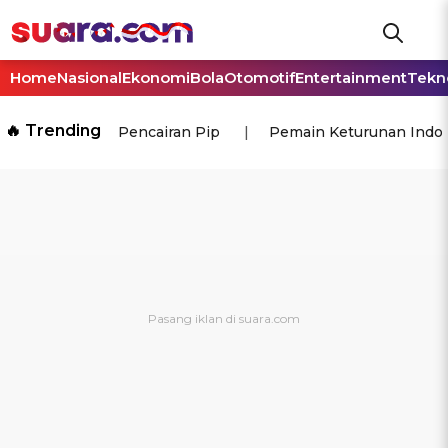
Home
Nasional
Ekonomi
Bola
Otomotif
Entertainment
Tekn
🔥 Trending
Pencairan Pip
Pemain Keturunan Indo