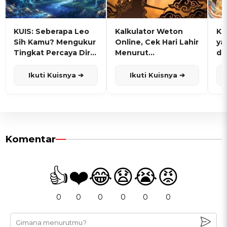
KUIS: Seberapa Leo
Kalkulator Weton
KU
Sih Kamu? Mengukur
Online, Cek Hari Lahir
ya
Tingkat Percaya Diri
Menurut
de
dan Karisma
Penanggalan Jawa
Ikuti Kuisnya ➔
Ikuti Kuisnya ➔
Komentar
👍
❤️
😂
😧
😭
😡
0
0
0
0
0
0