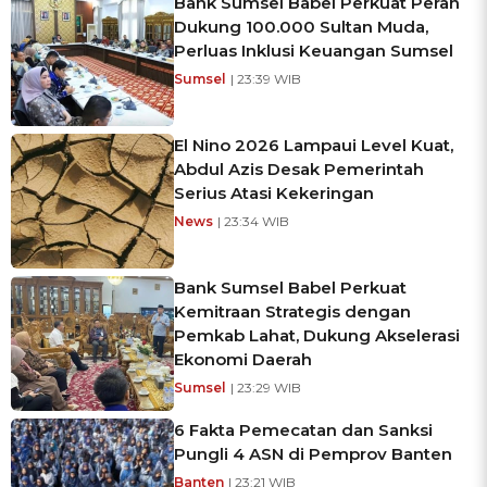
Bank Sumsel Babel Perkuat Peran
Dukung 100.000 Sultan Muda,
Perluas Inklusi Keuangan Sumsel
Sumsel
| 23:39 WIB
El Nino 2026 Lampaui Level Kuat,
Abdul Azis Desak Pemerintah
Serius Atasi Kekeringan
News
| 23:34 WIB
Bank Sumsel Babel Perkuat
Kemitraan Strategis dengan
Pemkab Lahat, Dukung Akselerasi
Ekonomi Daerah
Sumsel
| 23:29 WIB
6 Fakta Pemecatan dan Sanksi
Pungli 4 ASN di Pemprov Banten
Banten
| 23:21 WIB