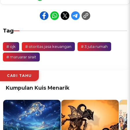
Tag
# ojk
# otoritas jasa keuangan
# 3 juta rumah
# maruarar sirait
CARI TAHU
Kumpulan Kuis Menarik