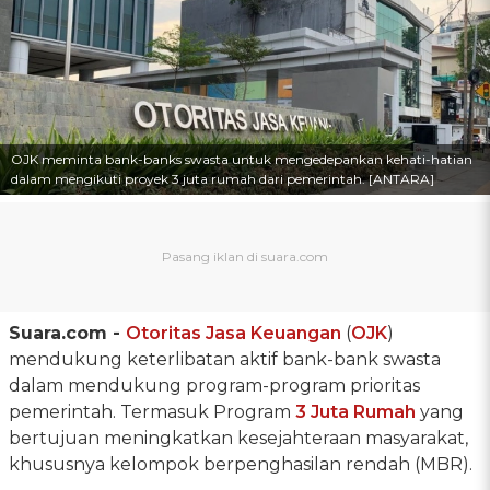
OJK meminta bank-banks swasta untuk mengedepankan kehati-hatian
dalam mengikuti proyek 3 juta rumah dari pemerintah. [ANTARA]
Suara.com -
Otoritas Jasa Keuangan
(
OJK
)
mendukung keterlibatan aktif bank-bank swasta
dalam mendukung program-program prioritas
pemerintah. Termasuk Program
3 Juta Rumah
yang
bertujuan meningkatkan kesejahteraan masyarakat,
khususnya kelompok berpenghasilan rendah (MBR).