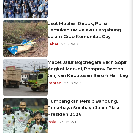
Usut Mutilasi Depok, Polisi
Temukan HP Pelaku Tergabung
dalam Grup Komunitas Gay
Jabar
| 23:14 WIB
Macet Jalur Bojonegara Bikin Sopir
Angkot Merugi, Pemprov Banten
Janjikan Keputusan Baru 4 Hari Lagi
Banten
| 23:10 WIB
Tumbangkan Persib Bandung,
Persebaya Surabaya Juara Piala
Presiden 2026
Bola
| 23:08 WIB