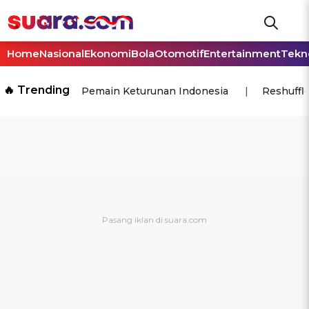
Home
Nasional
Ekonomi
Bola
Otomotif
Entertainment
Tekn
🔥 Trending
Pemain Keturunan Indonesia
Reshuffl