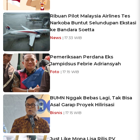
Ribuan Pilot Malaysia Airlines Tes
Narkoba Buntut Selundupan Ekstasi
ke Bandara Soetta
News
| 17:33 WIB
Pemeriksaan Perdana Eks
Jampidsus Febrie Adriansyah
Foto
| 17:19 WIB
BUMN Nggak Bebas Lagi, Tak Bisa
Asal Garap Proyek Hilirisasi
Bisnis
| 17:15 WIB
Just Like Mona Lisa Rilis PV