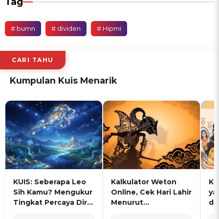
Tag
# bumn
# dividen
# Hipmi
CARI TAHU
Kumpulan Kuis Menarik
KUIS: Seberapa Leo
Kalkulator Weton
KU
Sih Kamu? Mengukur
Online, Cek Hari Lahir
ya
Tingkat Percaya Diri
Menurut
de
dan Karisma
Penanggalan Jawa