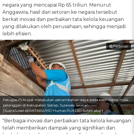
negara yang mencapai Rp 65 triliun. Menurut
Anggawira, hasil dari setoran ke negara tersebut
berkat inovasi dan perbaikan tata kelola keuangan
yang dilakukan oleh perusahaan, sehingga menjadi
lebih efisien.
Perbesar
Petugas PLN saat melakukan penambahan daya pada kWh meter milik
pelanggan di Kabupaten Sidrap, Sulawesi Selatan
[SuaraSulsel.id/ANTARA/HO-Humas PLN UID Sulselrabar]
"Berbagai inovasi dan perbaikan tata kelola keuangan
telah memberikan dampak yang signifikan dan