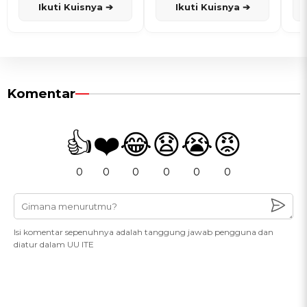
Ikuti Kuisnya ➔
Ikuti Kuisnya ➔
Komentar
👍
❤️
😂
😧
😭
😡
0
0
0
0
0
0
Isi komentar sepenuhnya adalah tanggung jawab pengguna dan
diatur dalam UU ITE