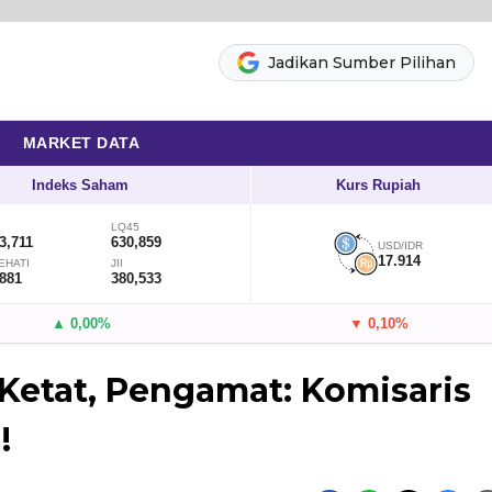
Jadikan Sumber Pilihan
MARKET DATA
Indeks Saham
Kurs Rupiah
LQ45
3,711
630,859
USD/IDR
17.914
EHATI
JII
,881
380,533
▲ 0,00%
▼ 0,10%
etat, Pengamat: Komisaris
!