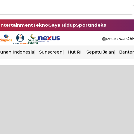
Entertainment
Tekno
Gaya Hidup
Sport
Indeks
REGIONAL:
JA
unan Indonesia
Sunscreen
Hut Ri
Sepatu Jalan
Bante