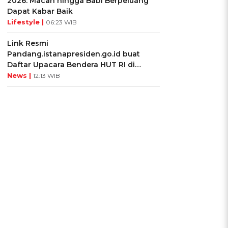
2026: Macan hingga Babi Berpeluang
Dapat Kabar Baik
Lifestyle |
06:23 WIB
Link Resmi
Pandang.istanapresiden.go.id buat
Daftar Upacara Bendera HUT RI di
Istana Negara
News |
12:13 WIB