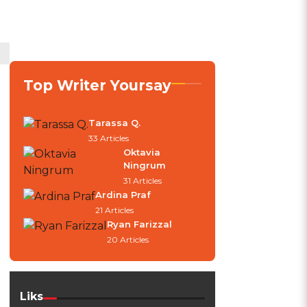
Top Writer Yoursay
Tarassa Q.
33 Articles
Oktavia
Ningrum
31 Articles
Ardina Praf
21 Articles
Ryan Farizzal
20 Articles
Liks