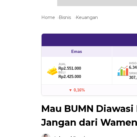
Home
Bisnis
Keuangan
Emas
IHSG
JUAL
6.34
Rp2.551.000
BELI
SRIK
Rp2.425.000
307
▼ 0,16%
Mau BUMN Diawasi K
Jangan dari Wamen