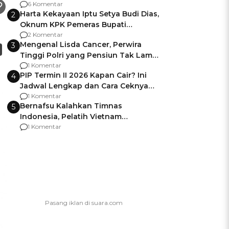
Gagalnya Negara Jamin Keamanan
6 Komentar
Harta Kekayaan Iptu Setya Budi Dias,
2
Oknum KPK Pemeras Bupati
Pemalang
2 Komentar
Mengenal Lisda Cancer, Perwira
3
Tinggi Polri yang Pensiun Tak Lama
Usai Jadi Brigjen
1 Komentar
PIP Termin II 2026 Kapan Cair? Ini
4
Jadwal Lengkap dan Cara Ceknya
agar Dana Tidak Hangus!
1 Komentar
Bernafsu Kalahkan Timnas
5
Indonesia, Pelatih Vietnam
Berencana Pakai Jimat di Pakansari
1 Komentar