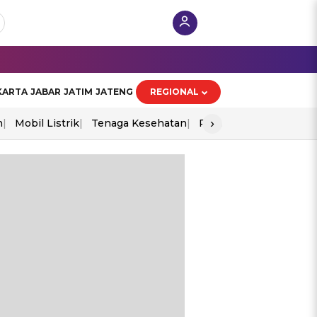
KARTA
JABAR
JATIM
JATENG
REGIONAL
›
n
Mobil Listrik
Tenaga Kesehatan
Perang As-Iran
Ekon