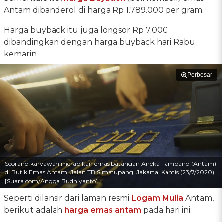
Antam dibanderol di harga Rp 1.789.000 per gram.
Harga buyback itu juga longsor Rp 7.000
dibandingkan dengan harga buyback hari Rabu
kemarin.
Perbesar
Seorang karyawan merapikan emas batangan Aneka Tambang (Antam)
di Butik Emas Antam, Jalan TB Simatupang, Jakarta, Kamis (23/7/2020).
[Suara.com/Angga Budhiyanto]
Seperti dilansir dari laman resmi
Logam Mulia
Antam,
berikut adalah
harga emas antam
pada hari ini: