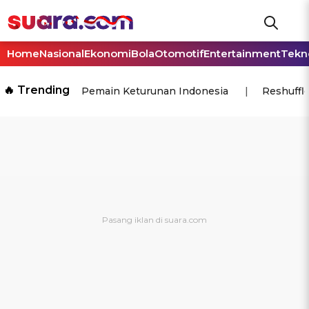
Home
Nasional
Ekonomi
Bola
Otomotif
Entertainment
Tekn
🔥 Trending
Pemain Keturunan Indonesia
Reshuffl