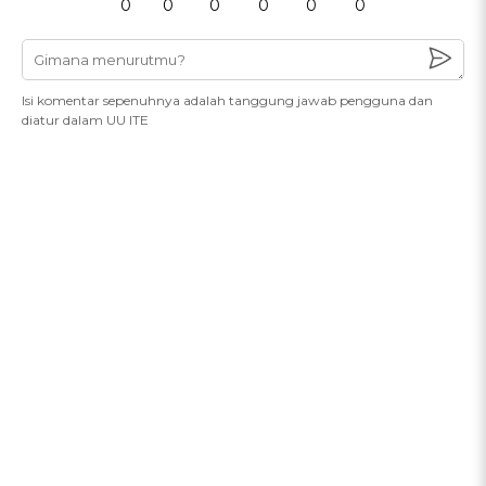
0
0
0
0
0
0
Isi komentar sepenuhnya adalah tanggung jawab pengguna dan
diatur dalam UU ITE