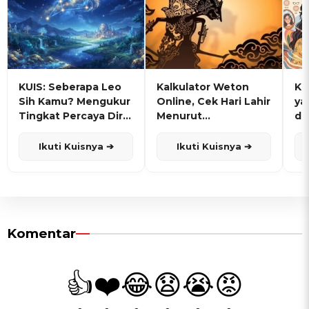
KUIS: Seberapa Leo
Kalkulator Weton
KU
Sih Kamu? Mengukur
Online, Cek Hari Lahir
ya
Tingkat Percaya Diri
Menurut
de
dan Karisma
Penanggalan Jawa
Ikuti Kuisnya ➔
Ikuti Kuisnya ➔
Komentar
👍
❤️
😂
😧
😭
😡