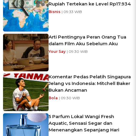
Rupiah Tertekan ke Level Rp17.934
Bisnis
| 09:33 WIB
Arti Pentingnya Peran Orang Tua
dalam Film Aku Sebelum Aku
Your Say
| 09:30 WIB
Komentar Pedas Pelatih Singapura
Jelang vs Indonesia: Mitchell Baker
Bukan Ancaman
Bola
| 09:30 WIB
5 Parfum Lokal Wangi Fresh
Aquatic, Sensasi Segar dan
Menenangkan Sepanjang Hari