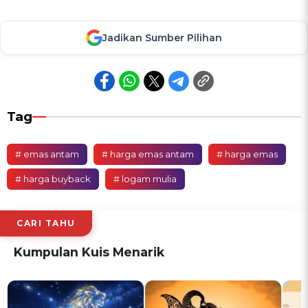
Jadikan Sumber Pilihan
Tag
# emas antam
# harga emas antam
# harga emas
# harga buyback
# logam mulia
CARI TAHU
Kumpulan Kuis Menarik