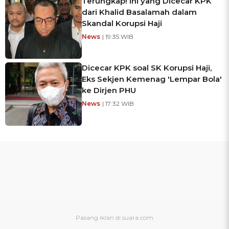
Terungkap! Ini yang Dicecar KPK
dari Khalid Basalamah dalam
Skandal Korupsi Haji
News
| 19:35 WIB
Dicecar KPK soal SK Korupsi Haji,
Eks Sekjen Kemenag 'Lempar Bola'
ke Dirjen PHU
News
| 17:32 WIB