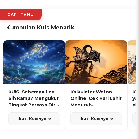
CARI TAHU
Kumpulan Kuis Menarik
KUIS: Seberapa Leo
Kalkulator Weton
KU
Sih Kamu? Mengukur
Online, Cek Hari Lahir
ya
Tingkat Percaya Diri
Menurut
de
dan Karisma
Penanggalan Jawa
Ikuti Kuisnya ➔
Ikuti Kuisnya ➔