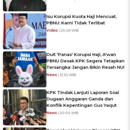
Isu Korupsi Kuota Haji Mencuat,
PBNU: Kami Tidak Terlibat
Video
| 20:05 WIB
Duit 'Panas' Korupsi Haji, A'wan
PBNU Desak KPK Segera Tetapkan
Tersangka: Jangan Bikin Resah NU!
News
| 12:32 WIB
KPK Tindak Lanjuti Laporan Soal
Dugaan Anggaran Ganda dan
Konflik Kepentingan Gus Yaqut
News
| 20:04 WIB