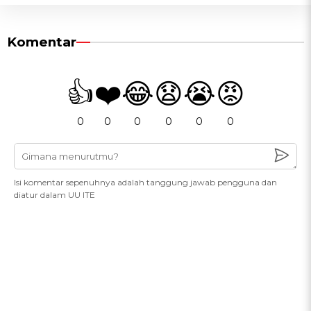
Komentar
👍
❤️
😂
😧
😭
😡
0
0
0
0
0
0
Isi komentar sepenuhnya adalah tanggung jawab pengguna dan
diatur dalam UU ITE