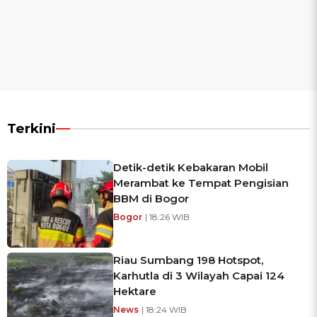
Terkini
Detik-detik Kebakaran Mobil
Merambat ke Tempat Pengisian
BBM di Bogor
Bogor
| 18:26 WIB
Riau Sumbang 198 Hotspot,
Karhutla di 3 Wilayah Capai 124
Hektare
News
| 18:24 WIB