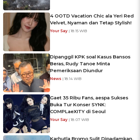
4 OOTD Vacation Chic ala Yeri Red
Velvet, Nyaman dan Tetap Stylish!
Your Say
| 18:15 WIB
Dipanggil KPK soal Kasus Bansos
Beras, Rudy Tanoe Minta
Pemeriksaan Diundur
News
| 18:14 WIB
Gaet 35 Ribu Fans, aespa Sukses
Buka Tur Konser SYNK:
COMPLaeXITY di Seoul
Your Say
| 18:07 WIB
Karhutla Bromo Sulit Dipadamkan,