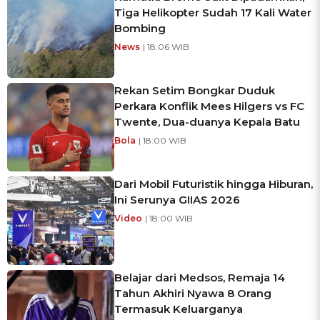
Tiga Helikopter Sudah 17 Kali Water
Bombing
News
| 18:06 WIB
Rekan Setim Bongkar Duduk
Perkara Konflik Mees Hilgers vs FC
Twente, Dua-duanya Kepala Batu
Bola
| 18:00 WIB
Dari Mobil Futuristik hingga Hiburan,
Ini Serunya GIIAS 2026
Video
| 18:00 WIB
Belajar dari Medsos, Remaja 14
Tahun Akhiri Nyawa 8 Orang
Termasuk Keluarganya