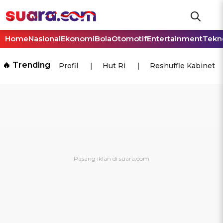
Home
Nasional
Ekonomi
Bola
Otomotif
Entertainment
Tekn
🔥 Trending
Profil
Hut Ri
Reshuffle Kabinet