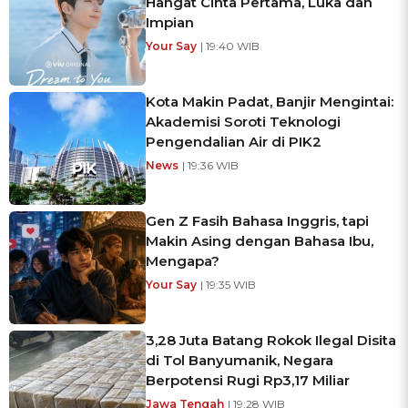
Hangat Cinta Pertama, Luka dan
Impian
Your Say
| 19:40 WIB
Kota Makin Padat, Banjir Mengintai:
Akademisi Soroti Teknologi
Pengendalian Air di PIK2
News
| 19:36 WIB
Gen Z Fasih Bahasa Inggris, tapi
Makin Asing dengan Bahasa Ibu,
Mengapa?
Your Say
| 19:35 WIB
3,28 Juta Batang Rokok Ilegal Disita
di Tol Banyumanik, Negara
Berpotensi Rugi Rp3,17 Miliar
Jawa Tengah
| 19:28 WIB