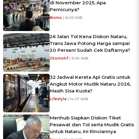
di November 2025, Apa
Pemicunya?
Bisnis
| 16:05 WIB
26 Jalan Tol Kena Diskon Nataru,
Trans Jawa Potong Harga sampai
20 Persen! Sudah Cek Daftarnya?
Otomotif
| 15:39 WIB
32 Jadwal Kereta Api Gratis untuk
Angkut Motor Mudik Nataru 2026,
Masih Sisa Kuota?
Lifestyle
| 14:07 WIB
Menhub Siapkan Diskon Tiket
Pesawat dan Tol serta Mudik Gratis
untuk Nataru, Ini Rinciannya