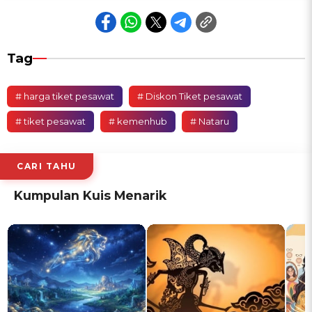
Tag
# harga tiket pesawat
# Diskon Tiket pesawat
# tiket pesawat
# kemenhub
# Nataru
CARI TAHU
Kumpulan Kuis Menarik