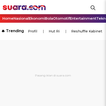
Home
Nasional
Ekonomi
Bola
Otomotif
Entertainment
Tekn
🔥 Trending
Profil
Hut Ri
Reshuffle Kabinet