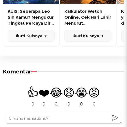
KUIS: Seberapa Leo
Kalkulator Weton
KU
Sih Kamu? Mengukur
Online, Cek Hari Lahir
ya
Tingkat Percaya Diri
Menurut
de
dan Karisma
Penanggalan Jawa
Ikuti Kuisnya ➔
Ikuti Kuisnya ➔
Komentar
👍
❤️
😂
😧
😭
😡
0
0
0
0
0
0