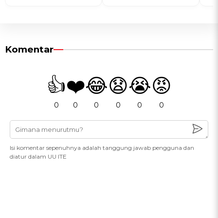
Komentar
👍
❤️
😂
😧
😭
😡
0
0
0
0
0
0
Isi komentar sepenuhnya adalah tanggung jawab pengguna dan
diatur dalam UU ITE