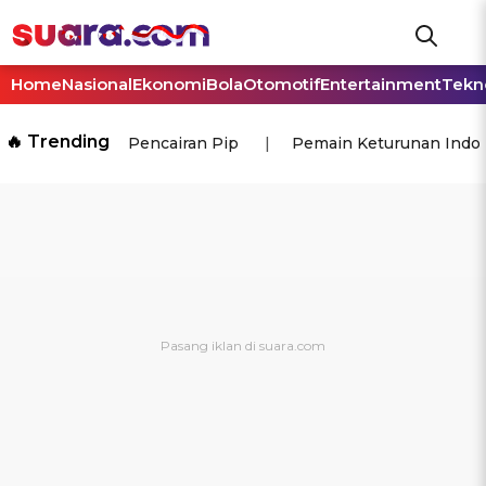
Home
Nasional
Ekonomi
Bola
Otomotif
Entertainment
Tekn
🔥 Trending
Pencairan Pip
Pemain Keturunan Indo