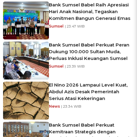
Bank Sumsel Babel Raih Apresiasi
Hari Anak Nasional, Tegaskan
Komitmen Bangun Generasi Emas
Sumsel
| 23:47 WIB
Bank Sumsel Babel Perkuat Peran
Dukung 100.000 Sultan Muda,
Perluas Inklusi Keuangan Sumsel
Sumsel
| 23:39 WIB
El Nino 2026 Lampaui Level Kuat,
Abdul Azis Desak Pemerintah
Serius Atasi Kekeringan
News
| 23:34 WIB
Bank Sumsel Babel Perkuat
Kemitraan Strategis dengan