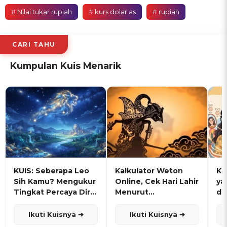
# Nilai tukar rupiah
# kurs dolar as
# rupiah
CARI TAHU
Kumpulan Kuis Menarik
KUIS: Seberapa Leo
Kalkulator Weton
KU
Sih Kamu? Mengukur
Online, Cek Hari Lahir
ya
Tingkat Percaya Diri
Menurut
de
dan Karisma
Penanggalan Jawa
Ikuti Kuisnya ➔
Ikuti Kuisnya ➔