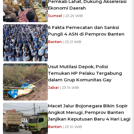
Pemkab Lahat, Dukung Akselerasi
Ekonomi Daerah
Sumsel
| 23:29 WIB
6 Fakta Pemecatan dan Sanksi
Pungli 4 ASN di Pemprov Banten
Banten
| 23:21 WIB
Usut Mutilasi Depok, Polisi
Temukan HP Pelaku Tergabung
dalam Grup Komunitas Gay
Jabar
| 23:14 WIB
Macet Jalur Bojonegara Bikin Sopir
Angkot Merugi, Pemprov Banten
Janjikan Keputusan Baru 4 Hari Lagi
Banten
| 23:10 WIB