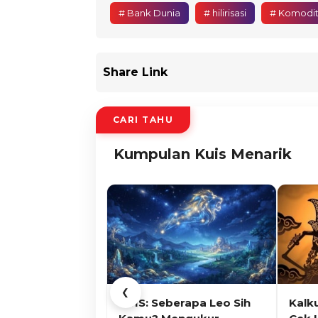
# Bank Dunia
# hilirisasi
# Komodit
Share Link
CARI TAHU
Kumpulan Kuis Menarik
❮
KUIS: Seberapa Leo Sih
Kalk