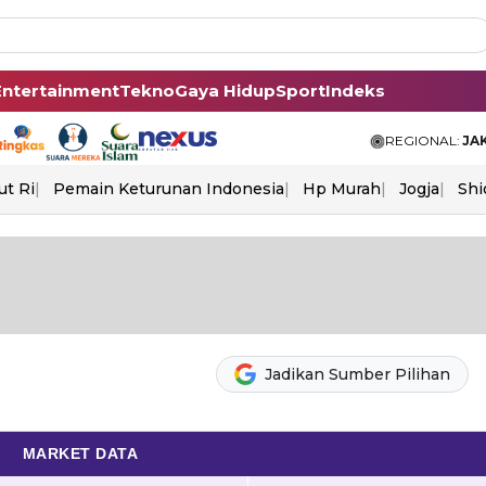
Entertainment
Tekno
Gaya Hidup
Sport
Indeks
REGIONAL:
JA
ut Ri
Pemain Keturunan Indonesia
Hp Murah
Jogja
Shi
Jadikan Sumber Pilihan
MARKET DATA