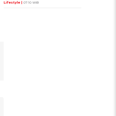
Lifestyle |
07:10 WIB