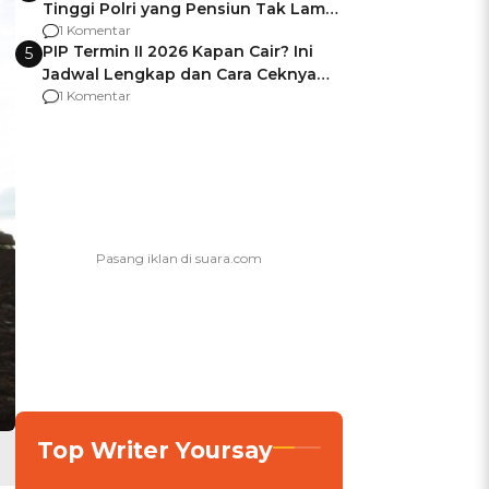
Tinggi Polri yang Pensiun Tak Lama
Usai Jadi Brigjen
1 Komentar
PIP Termin II 2026 Kapan Cair? Ini
5
Jadwal Lengkap dan Cara Ceknya
agar Dana Tidak Hangus!
1 Komentar
Top Writer Yoursay