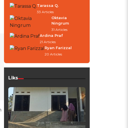
Tarassa Q.
33 Articles
Oktavia
Ningrum
31 Articles
Ardina Praf
21 Articles
Ryan Farizzal
20 Articles
Liks
n