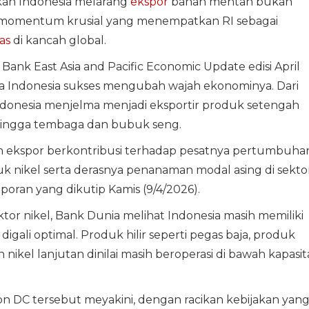
kah Indonesia melarang
ekspor
bahan mentah bukan
an momentum krusial yang menempatkan RI sebagai
as
di kancah global.
ank East Asia and Pacific Economic Update edisi April
a Indonesia sukses mengubah wajah ekonominya. Dari
Indonesia menjelma menjadi eksportir produk setengah
ja hingga tembaga dan bubuk seng.
 ekspor berkontribusi terhadap pesatnya pertumbuha
uk nikel serta derasnya penanaman modal asing di sekto
poran yang dikutip Kamis (9/4/2026).
tor nikel, Bank Dunia melihat Indonesia masih memiliki
igali optimal. Produk hilir seperti pegas baja, produk
 nikel lanjutan dinilai masih beroperasi di bawah kapasit
 DC tersebut meyakini, dengan racikan kebijakan yan