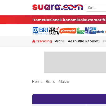
Home
Nasional
Ekonomi
Bola
Otomotif
Trending
Profil
Reshuffle Kabinet
H
Home
Bisnis
Makro