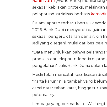
Bank Dunia
(World Bank) menilai lang
sekadar kebijakan proteksi, melaink
pelopor industrialisasi berbasis
komodit
Dalam laporan terbaru bertajuk World B
2026, Bank Dunia menyoroti bagaiman
sekadar pengeruk tanah dan air, kini 
jadi yang disegani, mulai dari besi ba
"Data menunjukkan bahwa pelarangan
produksi dan ekspor Indonesia di prod
pengolahan," tulis Bank Dunia dalam la
Meski telah mencatat kesuksesan di sek
"harta karun" nilai tambah yang belum d
canai datar tahan karat, hingga turunan
potensialnya.
Lembaga yang bermarkas di Washington