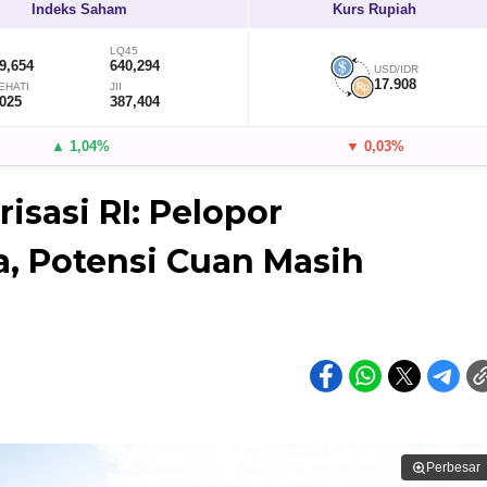
Indeks Saham
Kurs Rupiah
LQ45
9,654
640,294
USD/IDR
17.908
EHATI
JII
,025
387,404
▲ 1,04%
▼ 0,03%
risasi RI: Pelopor
ia, Potensi Cuan Masih
Perbesar