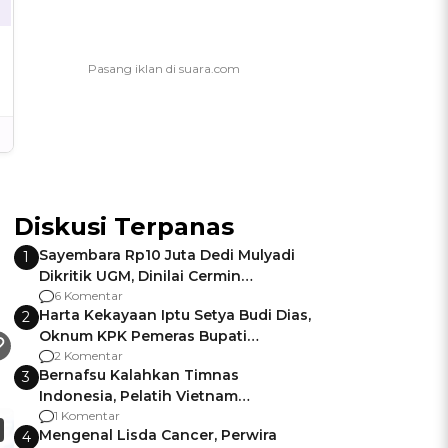
Diskusi Terpanas
Sayembara Rp10 Juta Dedi Mulyadi
1
Dikritik UGM, Dinilai Cermin
Gagalnya Negara Jamin Keamanan
6 Komentar
Harta Kekayaan Iptu Setya Budi Dias,
2
Oknum KPK Pemeras Bupati
Pemalang
2 Komentar
Bernafsu Kalahkan Timnas
3
Indonesia, Pelatih Vietnam
Berencana Pakai Jimat di Pakansari
1 Komentar
Mengenal Lisda Cancer, Perwira
4