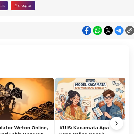
as
# ekspor
❯
ulator Weton Online,
KUIS: Kacamata Apa
K