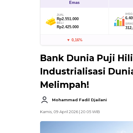
Emas
IHSG
JUAL
6.40
Rp2.551.000
BELI
SRIK
Rp2.425.000
312
▼ 0,16%
Bank Dunia Puji Hili
Industrialisasi Dun
Melimpah!
Mohammad Fadil Djailani
Kamis, 09 April 2026 | 20:05 WIB