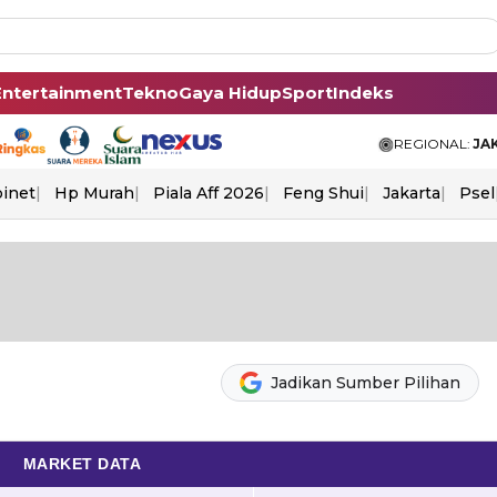
Entertainment
Tekno
Gaya Hidup
Sport
Indeks
REGIONAL:
JA
binet
Hp Murah
Piala Aff 2026
Feng Shui
Jakarta
Psel
Jadikan Sumber Pilihan
MARKET DATA