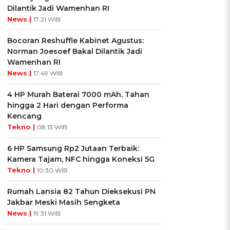
Dilantik Jadi Wamenhan RI
News |
17:21 WIB
Bocoran Reshuffle Kabinet Agustus:
Norman Joesoef Bakal Dilantik Jadi
Wamenhan RI
News |
17:49 WIB
4 HP Murah Baterai 7000 mAh, Tahan
hingga 2 Hari dengan Performa
Kencang
Tekno |
08:13 WIB
6 HP Samsung Rp2 Jutaan Terbaik:
Kamera Tajam, NFC hingga Koneksi 5G
Tekno |
10:30 WIB
Rumah Lansia 82 Tahun Dieksekusi PN
Jakbar Meski Masih Sengketa
News |
19:31 WIB