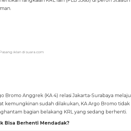
ntikan rangkaian KRL lain (PLB 5568) di peron Stasiun
aman.
o Bromo Anggrek (KA 4) relasi Jakarta-Surabaya melaju
urat kemungkinan sudah dilakukan, KA Argo Bromo tidak
ghantam bagian belakang KRL yang sedang berhenti.
k Bisa Berhenti Mendadak?