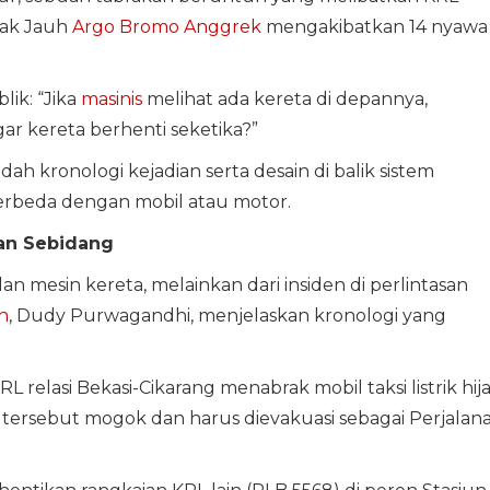
rak Jauh
Argo Bromo Anggrek
mengakibatkan 14 nyawa
ik: “Jika
masinis
melihat ada kereta di depannya,
ar kereta berhenti seketika?”
h kronologi kejadian serta desain di balik sistem
erbeda dengan mobil atau motor.
san Sebidang
an mesin kereta, melainkan dari insiden di perlintasan
n
, Dudy Purwagandhi, menjelaskan kronologi yang
relasi Bekasi-Cikarang menabrak mobil taksi listrik hij
L tersebut mogok dan harus dievakuasi sebagai Perjalan