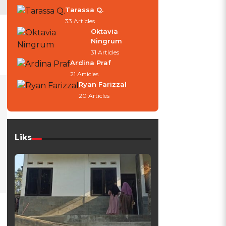
Tarassa Q.
33 Articles
Oktavia
Ningrum
31 Articles
Ardina Praf
21 Articles
Ryan Farizzal
20 Articles
Liks