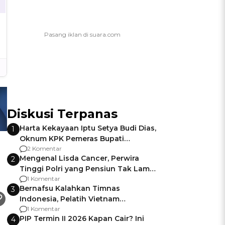
Diskusi Terpanas
Harta Kekayaan Iptu Setya Budi Dias,
1
Oknum KPK Pemeras Bupati
Pemalang
2 Komentar
Mengenal Lisda Cancer, Perwira
2
Tinggi Polri yang Pensiun Tak Lama
Usai Jadi Brigjen
1 Komentar
Bernafsu Kalahkan Timnas
3
Indonesia, Pelatih Vietnam
Berencana Pakai Jimat di Pakansari
1 Komentar
PIP Termin II 2026 Kapan Cair? Ini
4