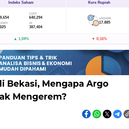
Indeks Saham
Kurs Rupiah
LQ45
9,654
640,294
USD/IDR
17.885
EHATI
JII
,025
387,404
▲ 1,04%
▼ 0,16%
di Bekasi, Mengapa Argo
dak Mengerem?