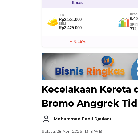
Emas
IHSG
JUAL
6.40
Rp2.551.000
BELI
SRIK
Rp2.425.000
312
▼ 0,16%
Kecelakaan Kereta 
Bromo Anggrek Ti
Mohammad Fadil Djailani
Selasa, 28 April 2026 | 13:13 WIB