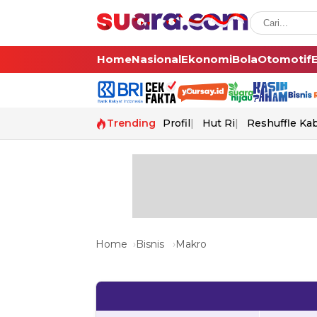
Home
Nasional
Ekonomi
Bola
Otomotif
Trending
Profil
Hut Ri
Reshuffle Ka
Home
Bisnis
Makro