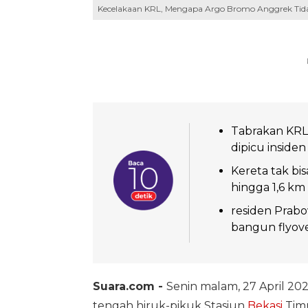
Kecelakaan KRL, Mengapa Argo Bromo Anggrek Tid
Tabrakan KRL 
dipicu insiden
Kereta tak bi
hingga 1,6 km
residen Prabo
bangun flyover
Suara.com -
Senin malam, 27 April 2026
tengah hiruk-pikuk Stasiun
Bekasi
Timu