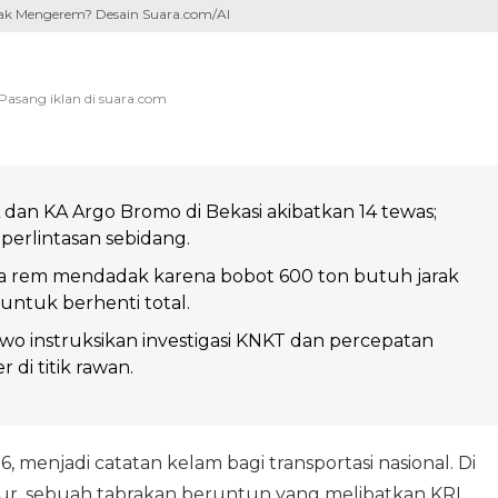
ak Mengerem? Desain Suara.com/AI
dan KA Argo Bromo di Bekasi akibatkan 14 tewas;
 perlintasan sebidang.
sa rem mendadak karena bobot 600 ton butuh jarak
 untuk berhenti total.
wo instruksikan investigasi KNKT dan percepatan
 di titik rawan.
, menjadi catatan kelam bagi transportasi nasional. Di
r, sebuah tabrakan beruntun yang melibatkan KRL