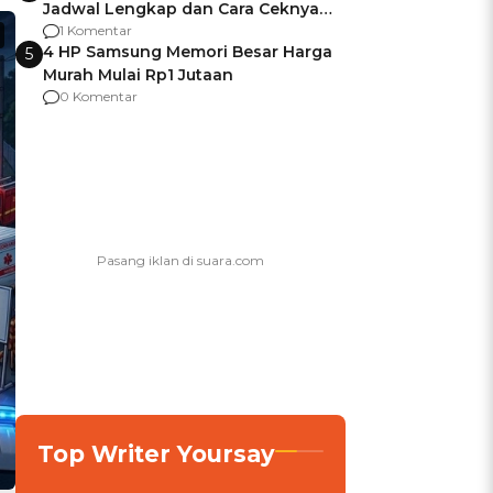
Jadwal Lengkap dan Cara Ceknya
agar Dana Tidak Hangus!
1 Komentar
4 HP Samsung Memori Besar Harga
5
Murah Mulai Rp1 Jutaan
0 Komentar
Top Writer Yoursay