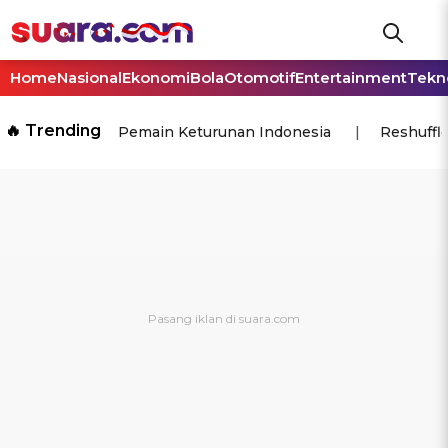
Home
Nasional
Ekonomi
Bola
Otomotif
Entertainment
Tekn
🔥 Trending
Pemain Keturunan Indonesia
Reshuffl