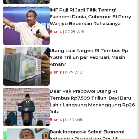
IMF Puji RI Jadi Titik Terang'
Ekonomi Dunia, Gubernur BI Perry
Warjiyo Beberkan Rahasianya
Bisnis
| 07:28 WIB
Utang Luar Negeri RI Tembus Rp
7.509 Triliun per Februari, Masih
Aman?
Bisnis
| 17:47 WIB
Dear Pak Prabowo! Utang RI
Tembus Rp7.509 Triliun, Bayi Baru
Lahir Langsung Menanggung Rp26
Juta
Bisnis
| 14:50 WIB
Bank Indonesia Sebut Ekonomi
Indonesia Dipandang Positif