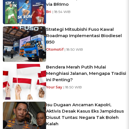
via BRImo
Bri
| 18:54 WIB
Strategi Mitsubishi Fuso Kawal
Roadmap Implementasi Biodiesel
B50
Otomotif
| 18:50 WIB
Bendera Merah Putih Mulai
Menghiasi Jalanan, Mengapa Tradisi
ini Penting?
Your Say
| 18:50 WIB
Isu Dugaan Ancaman Kapolri,
Aktivis Desak Kasus Eks Jampidsus
Diusut Tuntas: Negara Tak Boleh
Kalah