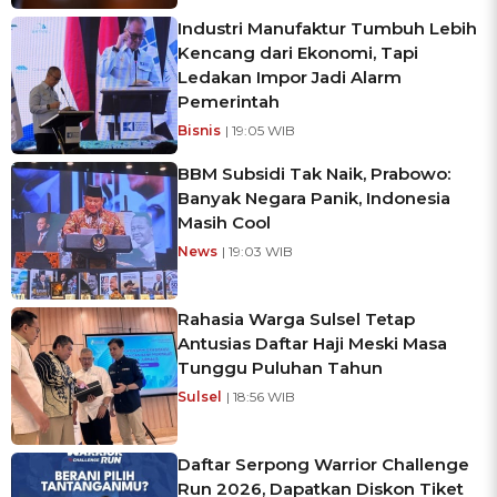
Industri Manufaktur Tumbuh Lebih
Kencang dari Ekonomi, Tapi
Ledakan Impor Jadi Alarm
Pemerintah
Bisnis
| 19:05 WIB
BBM Subsidi Tak Naik, Prabowo:
Banyak Negara Panik, Indonesia
Masih Cool
News
| 19:03 WIB
Rahasia Warga Sulsel Tetap
Antusias Daftar Haji Meski Masa
Tunggu Puluhan Tahun
Sulsel
| 18:56 WIB
Daftar Serpong Warrior Challenge
Run 2026, Dapatkan Diskon Tiket