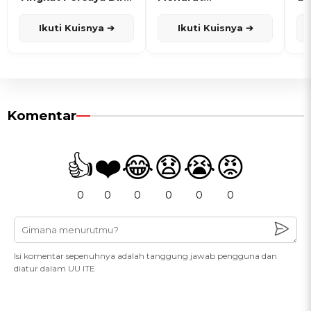
dan Karisma
Penanggalan Jawa
Ikuti Kuisnya ➔
Ikuti Kuisnya ➔
Komentar
👍
❤️
😂
😧
😭
😡
0
0
0
0
0
0
Isi komentar sepenuhnya adalah tanggung jawab pengguna dan
diatur dalam UU ITE