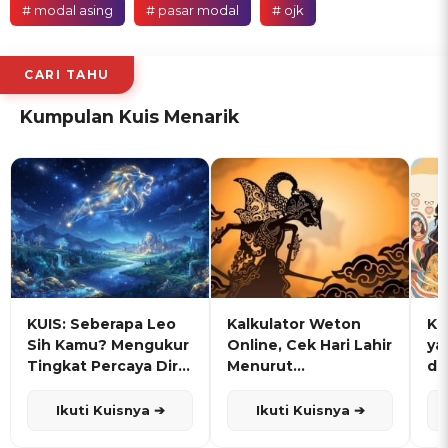
# modal asing
# pasar modal
# ojk
CARI TAHU
Kumpulan Kuis Menarik
KUIS: Seberapa Leo
Kalkulator Weton
KU
Sih Kamu? Mengukur
Online, Cek Hari Lahir
ya
Tingkat Percaya Diri
Menurut
de
dan Karisma
Penanggalan Jawa
Ikuti Kuisnya ➔
Ikuti Kuisnya ➔