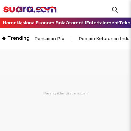
Home
Nasional
Ekonomi
Bola
Otomotif
Entertainment
Tekn
🔥 Trending
Pencairan Pip
Pemain Keturunan Indo