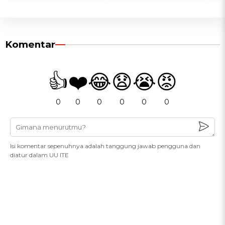
Komentar
👍
❤️
😂
😧
😭
😡
0
0
0
0
0
0
Isi komentar sepenuhnya adalah tanggung jawab pengguna dan
diatur dalam UU ITE