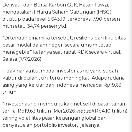
Derivatif dan Bursa Karbon OJK, Hasan Fawzi,
mengatakan I Harga Saham Gabungan (IHSG)
ditutup pada level 5.643,19, terkoreksi 7,90 persen
mtm atau 34,74 persen ytd.
"Di tengah dinamika tersebut, resiliensi dan likuiditas
pasar modal dalam negeri secara umum tetap
manageble," katanya saat rapat RDK secara virtual,
Selasa (7/7/2026).
Tidak hanya itu, modal investor asing yang sudah
kabur di bulan Juni terus meningkat. Adapun, dana
asing yang keluar dari Indonesia mencapai Rp19,63
triliun.
"Investor asing membukukan net sell di pasar saham
senilai Rp19,63 triliun (Mei 2026:
net sell
Rp4,10 triliun)
seiring volatilitas pasar keuangan global dan
penyesuaian portofolio investor," jelasnya.