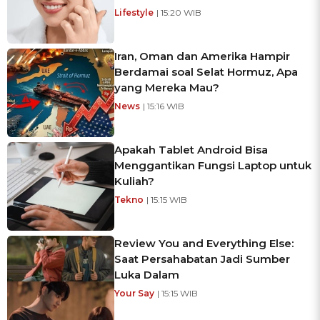
Lifestyle
| 15:20 WIB
Iran, Oman dan Amerika Hampir
Berdamai soal Selat Hormuz, Apa
yang Mereka Mau?
News
| 15:16 WIB
Apakah Tablet Android Bisa
Menggantikan Fungsi Laptop untuk
Kuliah?
Tekno
| 15:15 WIB
Review You and Everything Else:
Saat Persahabatan Jadi Sumber
Luka Dalam
Your Say
| 15:15 WIB