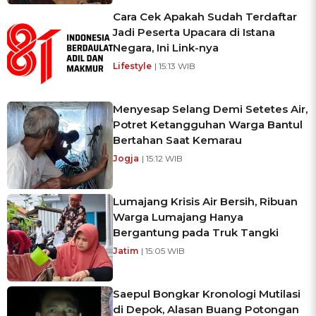
Cara Cek Apakah Sudah Terdaftar
Jadi Peserta Upacara di Istana
Negara, Ini Link-nya
Lifestyle
| 15:13 WIB
Menyesap Selang Demi Setetes Air,
Potret Ketangguhan Warga Bantul
Bertahan Saat Kemarau
Jogja
| 15:12 WIB
Lumajang Krisis Air Bersih, Ribuan
Warga Lumajang Hanya
Bergantung pada Truk Tangki
Jatim
| 15:05 WIB
Saepul Bongkar Kronologi Mutilasi
di Depok, Alasan Buang Potongan