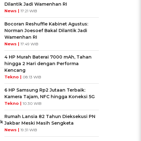
Dilantik Jadi Wamenhan RI
News |
17:21 WIB
Bocoran Reshuffle Kabinet Agustus:
Norman Joesoef Bakal Dilantik Jadi
Wamenhan RI
News |
17:49 WIB
4 HP Murah Baterai 7000 mAh, Tahan
hingga 2 Hari dengan Performa
Kencang
Tekno |
08:13 WIB
6 HP Samsung Rp2 Jutaan Terbaik:
Kamera Tajam, NFC hingga Koneksi 5G
Tekno |
10:30 WIB
Rumah Lansia 82 Tahun Dieksekusi PN
ok
Jakbar Meski Masih Sengketa
News |
19:31 WIB