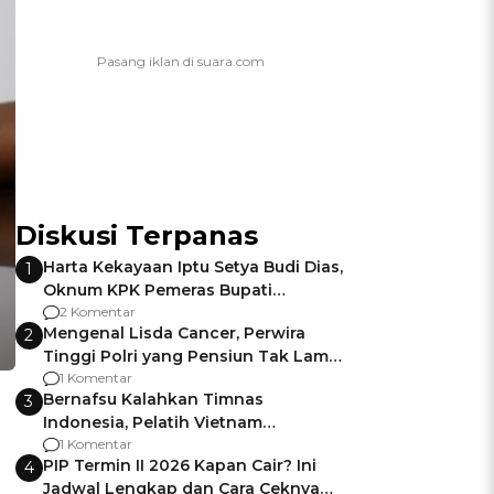
Diskusi Terpanas
Harta Kekayaan Iptu Setya Budi Dias,
1
Oknum KPK Pemeras Bupati
Pemalang
2 Komentar
Mengenal Lisda Cancer, Perwira
2
Tinggi Polri yang Pensiun Tak Lama
Usai Jadi Brigjen
1 Komentar
Bernafsu Kalahkan Timnas
3
Indonesia, Pelatih Vietnam
Berencana Pakai Jimat di Pakansari
1 Komentar
PIP Termin II 2026 Kapan Cair? Ini
4
Jadwal Lengkap dan Cara Ceknya