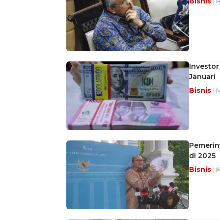
Bisnis
| 
Investor
Januari
Bisnis
| 
Pemerin
di 2025
Bisnis
| 