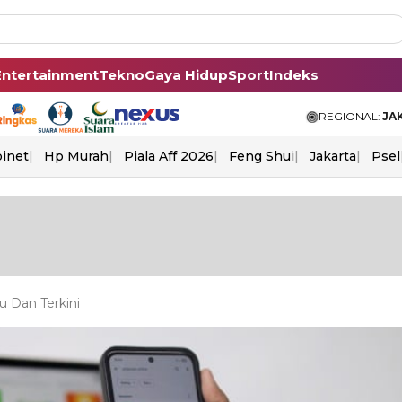
Entertainment
Tekno
Gaya Hidup
Sport
Indeks
REGIONAL:
JA
binet
Hp Murah
Piala Aff 2026
Feng Shui
Jakarta
Psel
u Dan Terkini