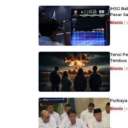
IHSG Bab
Pasar S
Bisnis
| 
Tensi P
Tembus R
Bisnis
| 
Purbaya 
Bisnis
| 