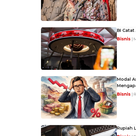
BI Catat
Bisnis
| 
Modal As
Mengapa
Bisnis
| 
Rupiah L