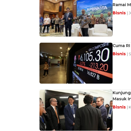
Ramai M
Bisnis
| 
Cuma RI 
Bisnis
| 
Kunjunga
Masuk I
Bisnis
| 