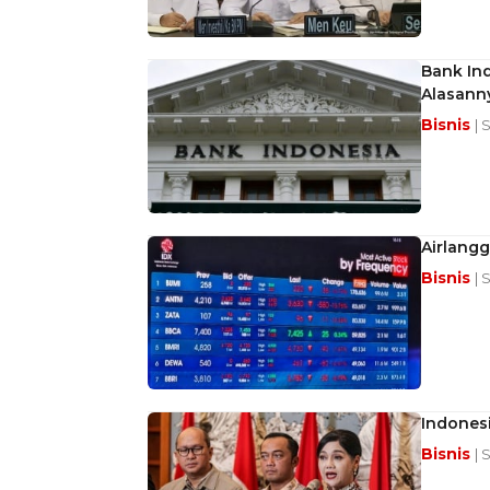
Bank Ind
Alasann
Bisnis
| 
Airlangg
Bisnis
| 
Indonesi
Bisnis
| 