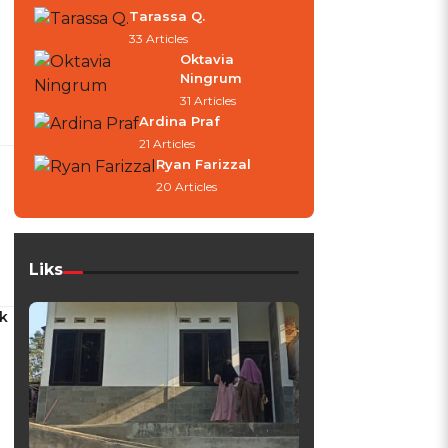
Tarassa Q.
33 Articles
Oktavia
Ningrum
31 Articles
Ardina Praf
21 Articles
Ryan Farizzal
20 Articles
Liks
k