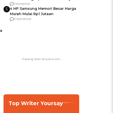
agar Dana Tidak Hangus!
1 Komentar
4 HP Samsung Memori Besar Harga
5
Murah Mulai Rp1 Jutaan
0 Komentar
pa
Top Writer Yoursay