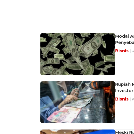
Modal As
Penyeb
Bisnis
| 
Rupiah M
Investor
Bisnis
| 
Meski Ru