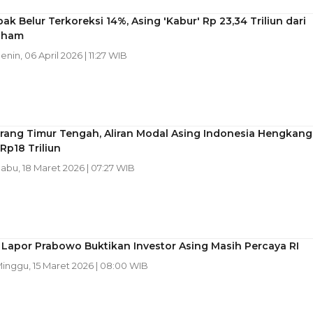
ak Belur Terkoreksi 14%, Asing 'Kabur' Rp 23,34 Triliun dari
aham
Senin, 06 April 2026 | 11:27 WIB
erang Timur Tengah, Aliran Modal Asing Indonesia Hengkang
p18 Triliun
Rabu, 18 Maret 2026 | 07:27 WIB
Lapor Prabowo Buktikan Investor Asing Masih Percaya RI
Minggu, 15 Maret 2026 | 08:00 WIB