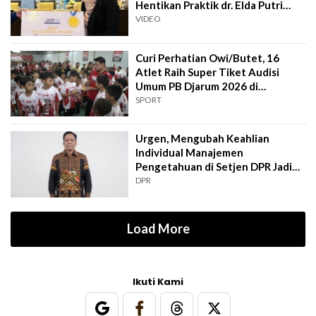
Hentikan Praktik dr. Elda Putri
Rahard
VIDEO
Curi Perhatian Owi/Butet, 16
Atlet Raih Super Tiket Audisi
Umum PB Djarum 2026 di
Makassar
SPORT
Urgen, Mengubah Keahlian
Individual Manajemen
Pengetahuan di Setjen DPR Jadi
Kekuatan Institusional
DPR
Load More
Ikuti Kami