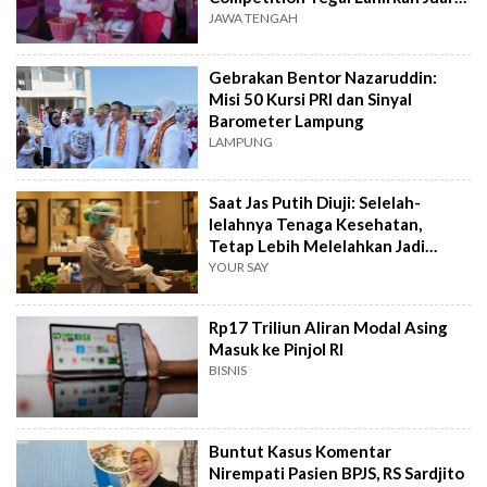
Baru
JAWA TENGAH
Gebrakan Bentor Nazaruddin:
Misi 50 Kursi PRI dan Sinyal
Barometer Lampung
LAMPUNG
Saat Jas Putih Diuji: Selelah-
lelahnya Tenaga Kesehatan,
Tetap Lebih Melelahkan Jadi
Pasien
YOUR SAY
Rp17 Triliun Aliran Modal Asing
Masuk ke Pinjol RI
BISNIS
Buntut Kasus Komentar
Nirempati Pasien BPJS, RS Sardjito