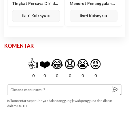
Tingkat Percaya Diri dan
Menurut Penanggalan
Karisma
Jawa
Ikuti Kuisnya ➔
Ikuti Kuisnya ➔
KOMENTAR
👍
❤️
😂
😧
😭
😡
0
0
0
0
0
0
Isi komentar sepenuhnya adalah tanggung jawab pengguna dan diatur
dalam UU ITE