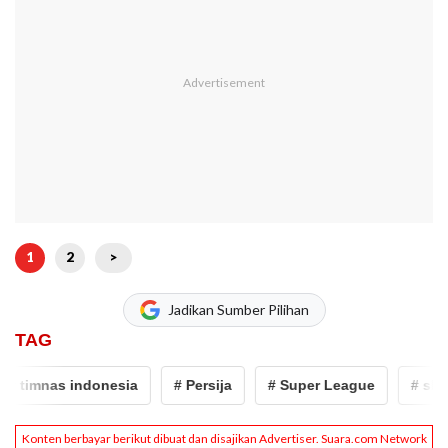
1
2
>
Jadikan Sumber Pilihan
TAG
timnas indonesia
# Persija
# Super League
# shin t