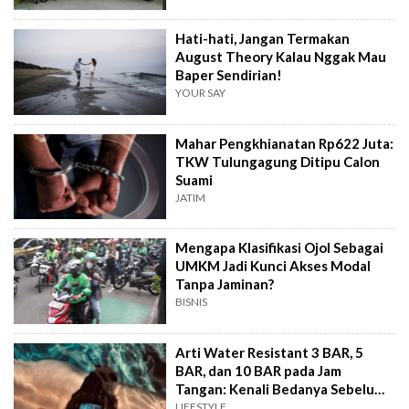
Hati-hati, Jangan Termakan
August Theory Kalau Nggak Mau
Baper Sendirian!
YOUR SAY
Mahar Pengkhianatan Rp622 Juta:
TKW Tulungagung Ditipu Calon
Suami
JATIM
Mengapa Klasifikasi Ojol Sebagai
UMKM Jadi Kunci Akses Modal
Tanpa Jaminan?
BISNIS
Arti Water Resistant 3 BAR, 5
BAR, dan 10 BAR pada Jam
Tangan: Kenali Bedanya Sebelum
Beli
LIFESTYLE