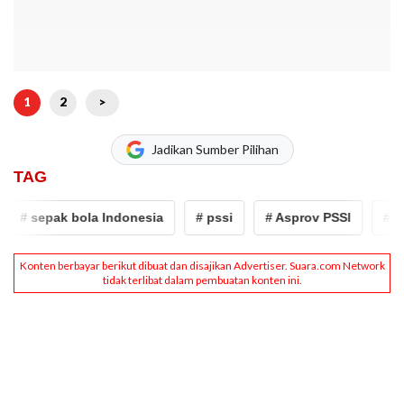
1
2
>
Jadikan Sumber Pilihan
TAG
# sepak bola Indonesia
# pssi
# Asprov PSSI
# sep