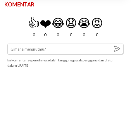
KOMENTAR
👍
❤️
😂
😧
😭
😡
0
0
0
0
0
0
Isi komentar sepenuhnya adalah tanggung jawab pengguna dan diatur
dalam UU ITE