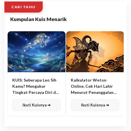
CARI TAHU
Kumpulan Kuis Menarik
KUIS: Seberapa Leo Sih
Kalkulator Weton
Kamu? Mengukur
Online, Cek Hari Lahir
Tingkat Percaya Diri dan
Menurut Penanggalan
Karisma
Jawa
Ikuti Kuisnya ➔
Ikuti Kuisnya ➔