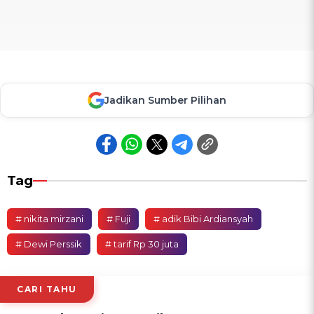
Jadikan Sumber Pilihan
Tag
# nikita mirzani
# Fuji
# adik Bibi Ardiansyah
# Dewi Perssik
# tarif Rp 30 juta
CARI TAHU