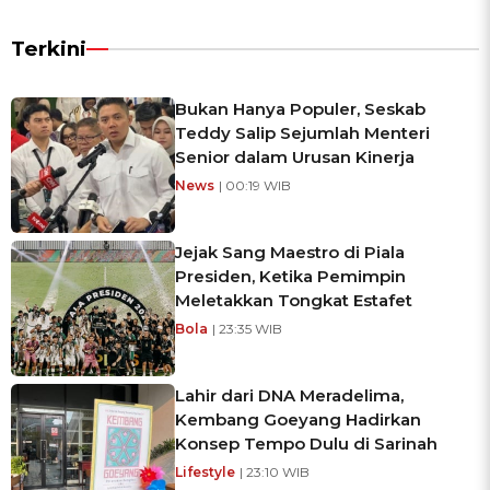
Terkini
Bukan Hanya Populer, Seskab
Teddy Salip Sejumlah Menteri
Senior dalam Urusan Kinerja
News
| 00:19 WIB
Jejak Sang Maestro di Piala
Presiden, Ketika Pemimpin
Meletakkan Tongkat Estafet
Bola
| 23:35 WIB
Lahir dari DNA Meradelima,
Kembang Goeyang Hadirkan
Konsep Tempo Dulu di Sarinah
Lifestyle
| 23:10 WIB