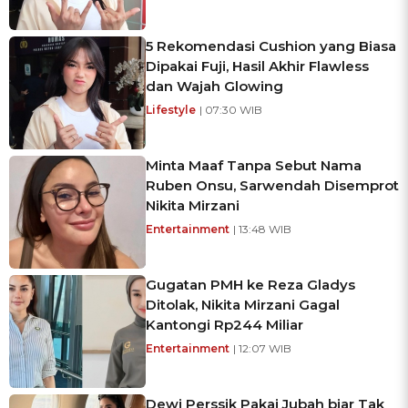
5 Rekomendasi Cushion yang Biasa
Dipakai Fuji, Hasil Akhir Flawless
dan Wajah Glowing
Lifestyle
| 07:30 WIB
Minta Maaf Tanpa Sebut Nama
Ruben Onsu, Sarwendah Disemprot
Nikita Mirzani
Entertainment
| 13:48 WIB
Gugatan PMH ke Reza Gladys
Ditolak, Nikita Mirzani Gagal
Kantongi Rp244 Miliar
Entertainment
| 12:07 WIB
Dewi Perssik Pakai Jubah biar Tak