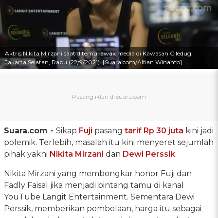
Aktris Nikita Mirzani saat ditemui awak media di Kawasan Ciledug,
Jakarta Selatan, Rabu (22/9/2021). [Suara.com/Alfian Winanto]
Suara.com -
Sikap
Fuji
pasang
tarif Rp 30 juta
kini jadi
polemik. Terlebih, masalah itu kini menyeret sejumlah
pihak yakni
Nikita Mirzani
dan
Dewi Perssik
.
Nikita Mirzani yang membongkar honor Fuji dan
Fadly Faisal jika menjadi bintang tamu di kanal
YouTube Langit Entertainment. Sementara Dewi
Perssik, memberikan pembelaan, harga itu sebagai