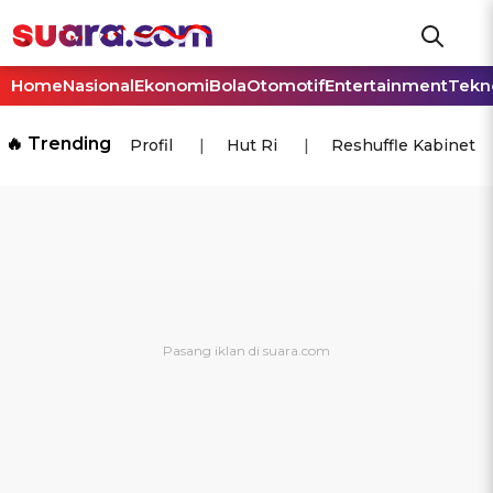
Home
Nasional
Ekonomi
Bola
Otomotif
Entertainment
Tekn
🔥 Trending
Profil
Hut Ri
Reshuffle Kabinet