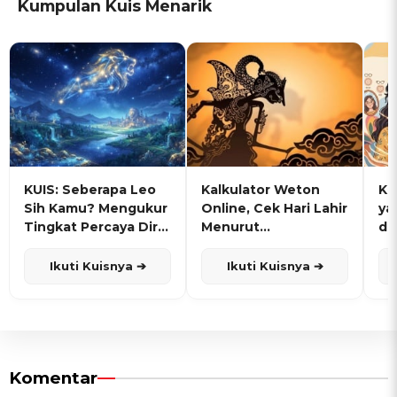
Kumpulan Kuis Menarik
KUIS: Seberapa Leo
Kalkulator Weton
KU
Sih Kamu? Mengukur
Online, Cek Hari Lahir
ya
Tingkat Percaya Diri
Menurut
de
dan Karisma
Penanggalan Jawa
Ikuti Kuisnya ➔
Ikuti Kuisnya ➔
Komentar