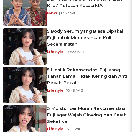
Kilat' Putusan Kasasi MA
News
| 17:50 WIB
5 Body Serum yang Biasa Dipakai
Fuji untuk Mencerahkan Kulit
Secara Instan
Lifestyle
| 09:22 WIB
5 Lipstik Rekomendasi Fuji yang
Tahan Lama, Tidak Kering dan Anti
Pecah-Pecah
Lifestyle
| 18:49 WIB
3 Moisturizer Murah Rekomendasi
Fuji agar Wajah Glowing dan Cerah
Seketika
Lifestyle
| 17:15 WIB