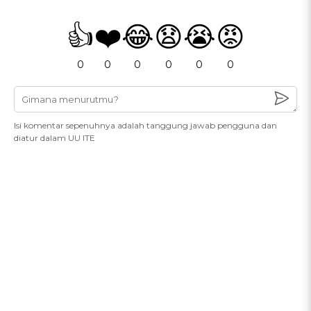
👍
❤️
😂
😧
😭
😡
0
0
0
0
0
0
Isi komentar sepenuhnya adalah tanggung jawab pengguna dan
diatur dalam UU ITE