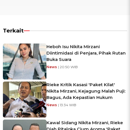
Terkait
Heboh Isu Nikita Mirzani
Diintimidasi di Penjara, Pihak Rutan
Buka Suara
News
| 20:50 WIB
Rieke Kritik Kasasi 'Paket Kilat'
Nikita Mirzani, Kejagung Malah Puji:
Bagus, Ada Kepastian Hukum
News
| 13:34 WIB
Kawal Sidang Nikita Mirzani, Rieke
Diah Pitaloka Cium Aroma 'Paket