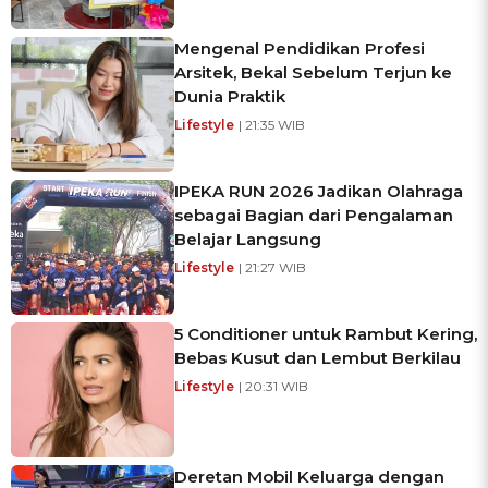
Mengenal Pendidikan Profesi
Arsitek, Bekal Sebelum Terjun ke
Dunia Praktik
Lifestyle
| 21:35 WIB
IPEKA RUN 2026 Jadikan Olahraga
sebagai Bagian dari Pengalaman
Belajar Langsung
Lifestyle
| 21:27 WIB
5 Conditioner untuk Rambut Kering,
Bebas Kusut dan Lembut Berkilau
Lifestyle
| 20:31 WIB
Deretan Mobil Keluarga dengan