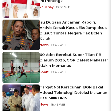
ini Penting?
Your Say
| 18:50 WIB
Isu Dugaan Ancaman Kapolri,
Aktivis Desak Kasus Eks Jampidsus
Diusut Tuntas: Negara Tak Boleh
Kalah
News
| 18:48 WIB
60 Atlet Berebut Super Tiket PB
Djarum 2026, GOR Dafest Makassar
Makin Memanas
Sport
| 18:48 WIB
Target Nol Keracunan, BGN Bakal
Adopsi Teknologi Deteksi Makanan
Basi Milik BRIN
News
| 18:45 WIB