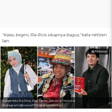
"Kalau begini, Ria Ricis sikapnya bagus,"
kata netizen
lain.
Perbesar
Kolase foto Ria Ricis, Pak Tarno, dan Atta Halilintar.
[Instagram/@riaricis1795/@attahalilintar]