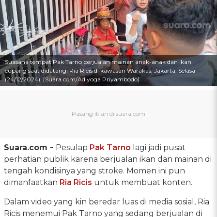
Suasana tempat Pak Tarno berjualan mainan anak-anak dan ikan
cupang saat didatangi Ria Ricis di kawasan Warakas, Jakarta, Selasa
(24/12/2024). [Suara.com/Adiyoga Priyambodo]
Suara.com -
Pesulap
Pak Tarno
lagi jadi pusat
perhatian publik karena berjualan ikan dan mainan di
tengah kondisinya yang stroke. Momen ini pun
dimanfaatkan
Ria Ricis
untuk membuat konten.
Dalam video yang kin beredar luas di media sosial, Ria
Ricis menemui Pak Tarno yang sedang berjualan di