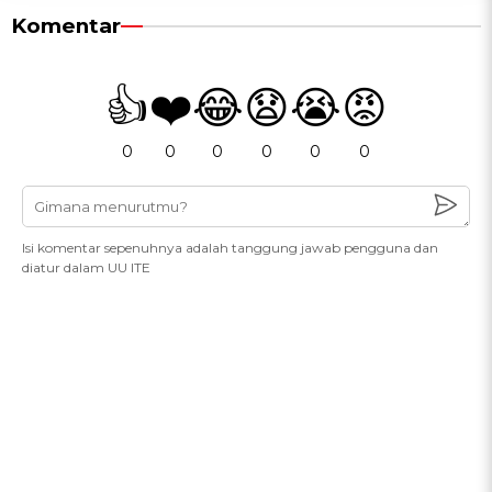
Komentar
👍
❤️
😂
😧
😭
😡
0
0
0
0
0
0
Isi komentar sepenuhnya adalah tanggung jawab pengguna dan
diatur dalam UU ITE