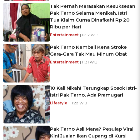
Tak Pernah Merasakan Kesuksesan
Pak Tarno Selama Menikah, Istri
Tua Klaim Cuma Dinafkahi Rp 20
Ribu per Hari
Entertainment
| 12:12 WIB
Pak Tarno Kembali Kena Stroke
Gara-Gara Tak Mau Minum Obat
Entertainment
| 11:31 WIB
10 Kali Nikah! Terungkap Sosok Istri-
Istri Pak Tarno, Ada Pramugari
Lifestyle
| 11:28 WIB
Pak Tarno Asli Mana? Pesulap Viral
Kini Jualan Ikan Cupang di Kursi