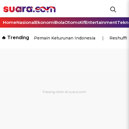
Home
Nasional
Ekonomi
Bola
Otomotif
Entertainment
Tekn
🔥 Trending
Pemain Keturunan Indonesia
Reshuffl