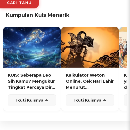
CARI TAHU
Kumpulan Kuis Menarik
KUIS: Seberapa Leo
Kalkulator Weton
KU
Sih Kamu? Mengukur
Online, Cek Hari Lahir
ya
Tingkat Percaya Diri
Menurut
de
dan Karisma
Penanggalan Jawa
Ikuti Kuisnya ➔
Ikuti Kuisnya ➔