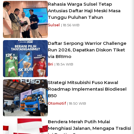
Rahasia Warga Sulsel Tetap
Antusias Daftar Haji Meski Masa
Tunggu Puluhan Tahun
Sulsel
| 18:56 WIB
Daftar Serpong Warrior Challenge
Run 2026, Dapatkan Diskon Tiket
via BRImo
Bri
| 18:54 WIB
Strategi Mitsubishi Fuso Kawal
Roadmap Implementasi Biodiesel
B50
Otomotif
| 18:50 WIB
Bendera Merah Putih Mulai
Menghiasi Jalanan, Mengapa Tradisi