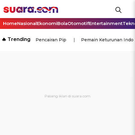
Home
Nasional
Ekonomi
Bola
Otomotif
Entertainment
Tekn
🔥 Trending
Pencairan Pip
Pemain Keturunan Indo