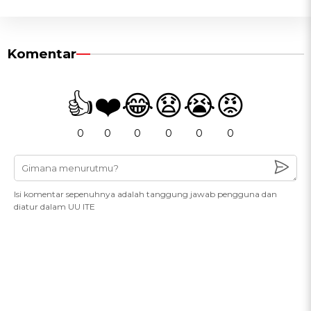
Komentar
👍
❤️
😂
😧
😭
😡
0
0
0
0
0
0
Isi komentar sepenuhnya adalah tanggung jawab pengguna dan
diatur dalam UU ITE