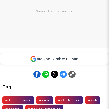
Jadikan Sumber Pilihan
Tag
# Aufar Hutapea
# aufar
# Olla Ramlan
# kpk
# Korupsi
# Korupsi Pertamina