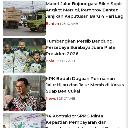
Macet Jalur Bojonegara Bikin Sopir
Angkot Merugi, Pemprov Banten
Janjikan Keputusan Baru 4 Hari Lagi
Banten
| 23:10 WIB
Tumbangkan Persib Bandung,
Persebaya Surabaya Juara Piala
Presiden 2026
Bola
| 23:08 WIB
KPK Bedah Dugaan Permainan
Jalur Hijau dan Jalur Merah di Kasus
Suap Bea Cukai
News
| 23:01 WIB
74 Kontraktor SPPG Minta
Kepastian Pembayaran dan