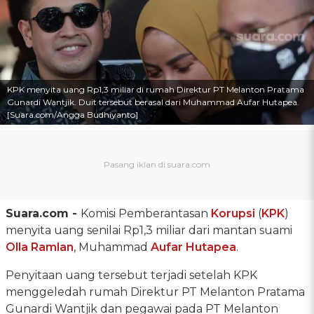
KPK menyita uang Rp1,3 miliar di rumah Direktur PT Melanton Pratama
Gunardi Wantjik. Duit tersebut berasal dari Muhammad Aufar Hutapea.
[Suara.com/Angga Budhiyanto]
Suara.com -
Komisi Pemberantasan
Korupsi
(
KPK
)
menyita uang senilai Rp1,3 miliar dari mantan suami
Olla Ramlan
, Muhammad
Aufar Hutapea
.
Penyitaan uang tersebut terjadi setelah KPK
menggeledah rumah Direktur PT Melanton Pratama
Gunardi Wantjik dan pegawai pada PT Melanton