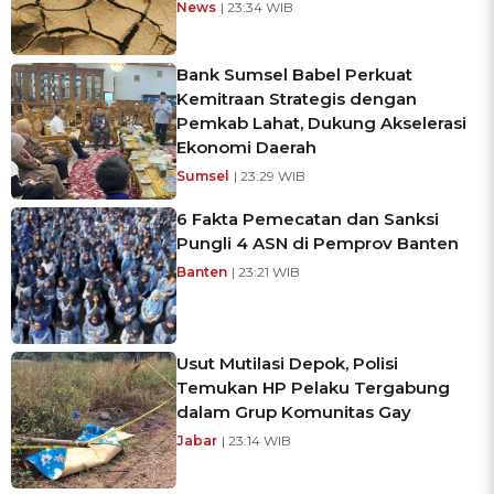
News
| 23:34 WIB
Bank Sumsel Babel Perkuat
Kemitraan Strategis dengan
Pemkab Lahat, Dukung Akselerasi
Ekonomi Daerah
Sumsel
| 23:29 WIB
6 Fakta Pemecatan dan Sanksi
Pungli 4 ASN di Pemprov Banten
Banten
| 23:21 WIB
Usut Mutilasi Depok, Polisi
Temukan HP Pelaku Tergabung
dalam Grup Komunitas Gay
Jabar
| 23:14 WIB