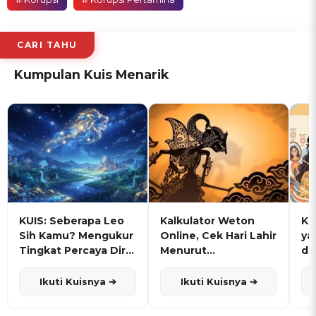
CARI TAHU
Kumpulan Kuis Menarik
KUIS: Seberapa Leo
Kalkulator Weton
KU
Sih Kamu? Mengukur
Online, Cek Hari Lahir
ya
Tingkat Percaya Diri
Menurut
de
dan Karisma
Penanggalan Jawa
Ikuti Kuisnya ➔
Ikuti Kuisnya ➔