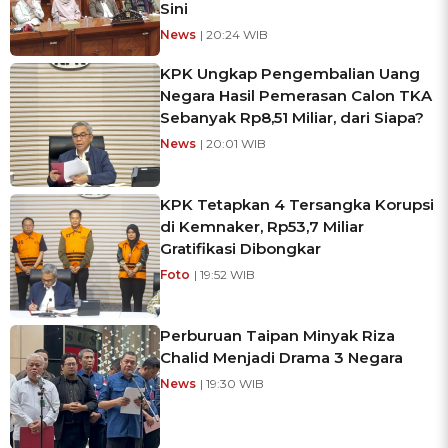
Sini
News
| 20:24 WIB
KPK Ungkap Pengembalian Uang
Negara Hasil Pemerasan Calon TKA
Sebanyak Rp8,51 Miliar, dari Siapa?
News
| 20:01 WIB
KPK Tetapkan 4 Tersangka Korupsi
di Kemnaker, Rp53,7 Miliar
Gratifikasi Dibongkar
Foto
| 19:52 WIB
Perburuan Taipan Minyak Riza
Chalid Menjadi Drama 3 Negara
News
| 19:30 WIB