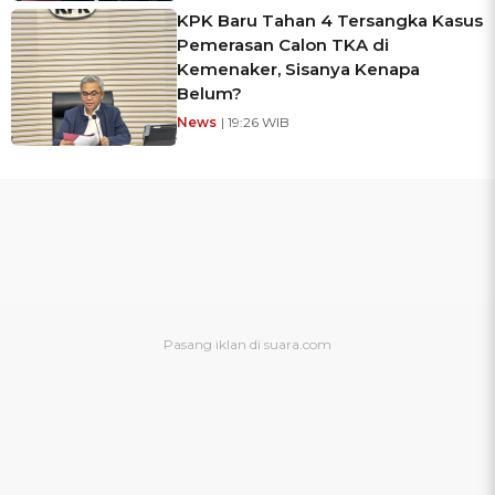
KPK Baru Tahan 4 Tersangka Kasus
Pemerasan Calon TKA di
Kemenaker, Sisanya Kenapa
Belum?
News
| 19:26 WIB