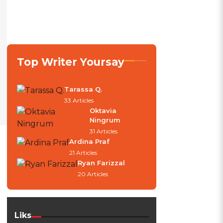
Top Writer Yoursay
Tarassa Q.
33 Articles
Oktavia
Ningrum
31 Articles
Ardina Praf
21 Articles
Ryan Farizzal
20 Articles
n
Liks