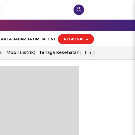
KARTA
JABAR
JATIM
JATENG
REGIONAL
›
n
Mobil Listrik
Tenaga Kesehatan
Piala Aff 2026
Ekono