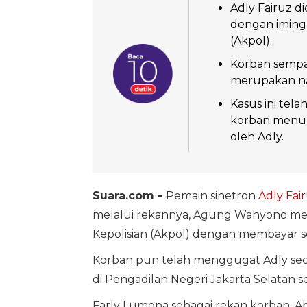
Adly Fairuz d
dengan iming
(Akpol).
Korban sempat
merupakan nam
Kasus ini tel
korban menun
oleh Adly.
Suara.com -
Pemain sinetron
Adly Fai
melalui rekannya, Agung Wahyono me
Kepolisian (Akpol) dengan membayar 
Korban pun telah menggugat Adly seca
di Pengadilan Negeri Jakarta Selatan 
Farly Lumopa sebagai rekan korban, Ab