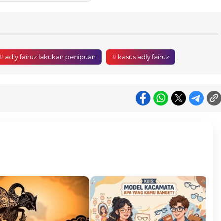
# adly fairuz lakukan penipuan
# kasus adly fairuz