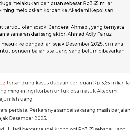
iduga melakukan penipuan sebesar Rp3,65 miliar
-iming meloloskan korban ke Akademi Kepolisian
 tertipu oleh sosok "Jenderal Ahmad", yang ternyata
a samaran dari sang aktor, Ahmad Adly Fairuz.
ah masuk ke pengadilan sejak Desember 2025, di mana
tut pengembalian sisa uang yang belum dibayarkan
ruz
tersandung kasus dugaan penipuan Rp 3,65 miliar. Ia
ngiming-imingi korban untuk bisa masuk Akademi
sejumlah uang.
ra perdata. Perkaranya sampai sekarang masih berjala
sejak Desember 2025.
dul Hadi bercerita soal kronologi Rp3,65 sebagai uang