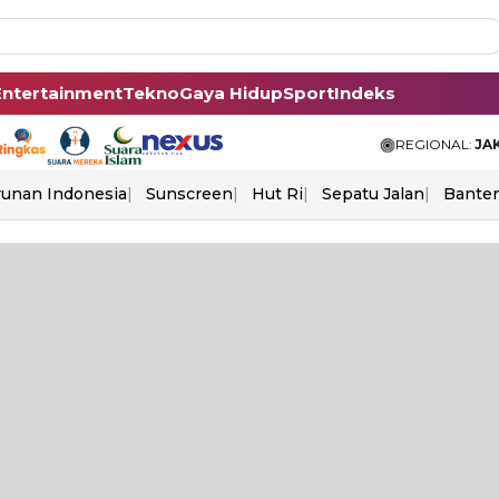
Entertainment
Tekno
Gaya Hidup
Sport
Indeks
REGIONAL:
JA
unan Indonesia
Sunscreen
Hut Ri
Sepatu Jalan
Bante