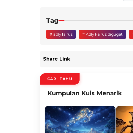
Tag
# adly fairuz
# Adly Fairuz digugat
Share Link
CARI TAHU
Kumpulan Kuis Menarik