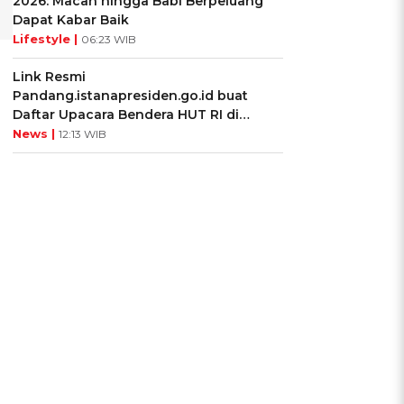
2026: Macan hingga Babi Berpeluang
Dapat Kabar Baik
Lifestyle |
06:23 WIB
Link Resmi
Pandang.istanapresiden.go.id buat
Daftar Upacara Bendera HUT RI di
Istana Negara
News |
12:13 WIB