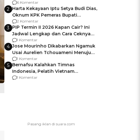
Gagalnya Negara Jamin Keamanan
6 Komentar
Harta Kekayaan Iptu Setya Budi Dias,
2
Oknum KPK Pemeras Bupati
Pemalang
2 Komentar
PIP Termin II 2026 Kapan Cair? Ini
3
Jadwal Lengkap dan Cara Ceknya
agar Dana Tidak Hangus!
1 Komentar
Jose Mourinho Dikabarkan Ngamuk
4
Usai Aurelien Tchouameni Menuju
Manchester United
1 Komentar
Bernafsu Kalahkan Timnas
5
Indonesia, Pelatih Vietnam
Berencana Pakai Jimat di Pakansari
1 Komentar