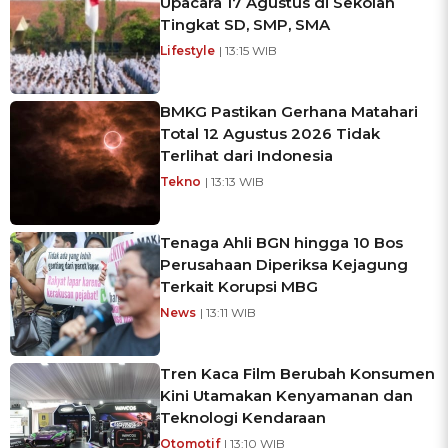
Upacara 17 Agustus di Sekolah
Tingkat SD, SMP, SMA
Lifestyle
| 13:15 WIB
BMKG Pastikan Gerhana Matahari
Total 12 Agustus 2026 Tidak
Terlihat dari Indonesia
Tekno
| 13:13 WIB
Tenaga Ahli BGN hingga 10 Bos
Perusahaan Diperiksa Kejagung
Terkait Korupsi MBG
News
| 13:11 WIB
Tren Kaca Film Berubah Konsumen
Kini Utamakan Kenyamanan dan
Teknologi Kendaraan
Otomotif
| 13:10 WIB