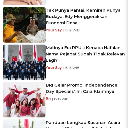
Tak Punya Pantai, Kemiren Punya
Budaya: Edy Menggerakkan
Ekonomi Desa
Your Say
| 13:19 WIB
Matinya Era RPUL: Kenapa Hafalan
Nama Pejabat Sudah Tidak Relevan
Lagi?
Your Say
| 13:15 WIB
BRI Gelar Promo 'Independence
Day Specials', Ini Cara Klaimnya
Bri
| 13:15 WIB
Panduan Lengkap Susunan Acara