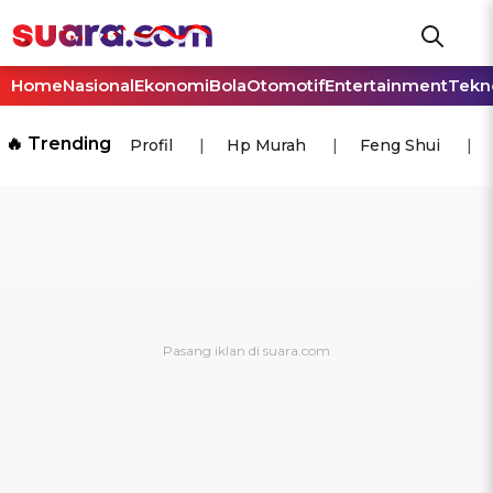
Home
Nasional
Ekonomi
Bola
Otomotif
Entertainment
Tekn
🔥 Trending
Profil
Hp Murah
Feng Shui