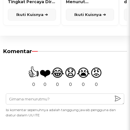
Tingkat Percaya Diri
Menurut
de
dan Karisma
Penanggalan Jawa
Ikuti Kuisnya ➔
Ikuti Kuisnya ➔
Komentar
👍
❤️
😂
😧
😭
😡
0
0
0
0
0
0
Isi komentar sepenuhnya adalah tanggung jawab pengguna dan
diatur dalam UU ITE