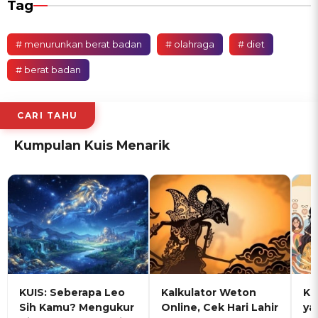
Tag
# menurunkan berat badan
# olahraga
# diet
# berat badan
CARI TAHU
Kumpulan Kuis Menarik
KUIS: Seberapa Leo
Kalkulator Weton
KU
Sih Kamu? Mengukur
Online, Cek Hari Lahir
ya