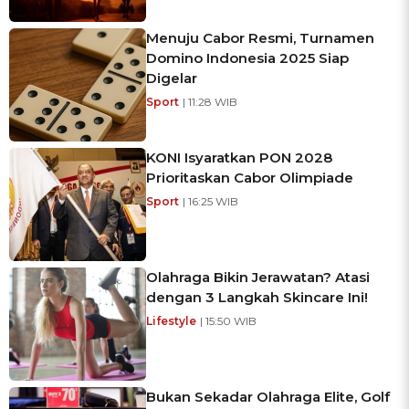
Menuju Cabor Resmi, Turnamen
Domino Indonesia 2025 Siap
Digelar
Sport
| 11:28 WIB
KONI Isyaratkan PON 2028
Prioritaskan Cabor Olimpiade
Sport
| 16:25 WIB
Olahraga Bikin Jerawatan? Atasi
dengan 3 Langkah Skincare Ini!
Lifestyle
| 15:50 WIB
Bukan Sekadar Olahraga Elite, Golf