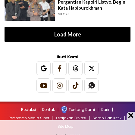
Pergantian Kapolri Listyo, Begini
Kata Habiburokhman
VIDEO
Load More
Ikuti Kami
Redaksi
Kontak
Tentang Kami
Karir
Pedoman Media Siber
Kebijakan Privasi
Saran Dan Kritik
Site Map