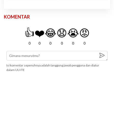
KOMENTAR
👍
❤️
😂
😧
😭
😡
0
0
0
0
0
0
Isi komentar sepenuhnya adalah tanggung jawab pengguna dan diatur
dalam UU ITE