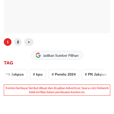
1
2
>
Jadikan Sumber Pilihan
TAG
# PN Jakpus
# kpu
# Pemilu 2024
# PN Jakpus