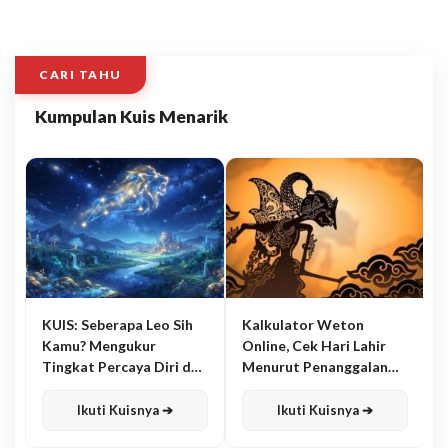
CARI TAHU
Kumpulan Kuis Menarik
KUIS: Seberapa Leo Sih
Kalkulator Weton
Kamu? Mengukur
Online, Cek Hari Lahir
Tingkat Percaya Diri dan
Menurut Penanggalan
Karisma
Jawa
Ikuti Kuisnya ➔
Ikuti Kuisnya ➔