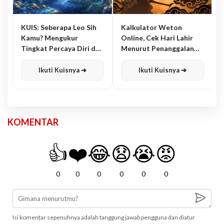
KUIS: Seberapa Leo Sih
Kalkulator Weton
Kamu? Mengukur
Online, Cek Hari Lahir
Tingkat Percaya Diri dan
Menurut Penanggalan
Karisma
Jawa
Ikuti Kuisnya ➔
Ikuti Kuisnya ➔
KOMENTAR
👍
❤️
😂
😧
😭
😡
0
0
0
0
0
0
Isi komentar sepenuhnya adalah tanggung jawab pengguna dan diatur