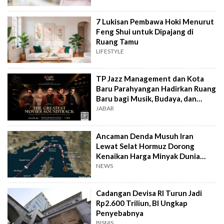
7 Lukisan Pembawa Hoki Menurut
Feng Shui untuk Dipajang di
Ruang Tamu
LIFESTYLE
TP Jazz Management dan Kota
Baru Parahyangan Hadirkan Ruang
Baru bagi Musik, Budaya, dan
Komunitas
JABAR
Ancaman Denda Musuh Iran
Lewat Selat Hormuz Dorong
Kenaikan Harga Minyak Dunia
Awal Agustus 2026
NEWS
Cadangan Devisa RI Turun Jadi
Rp2.600 Triliun, BI Ungkap
Penyebabnya
BISNIS