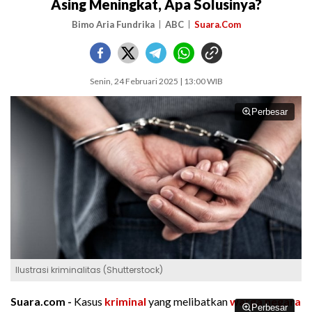
Asing Meningkat, Apa Solusinya?
Bimo Aria Fundrika
ABC
Suara.Com
Senin, 24 Februari 2025 | 13:00 WIB
Perbesar
Ilustrasi kriminalitas (Shutterstock)
Suara.com -
Kasus
kriminal
yang melibatkan
warga negara
Perbesar
Perbesar