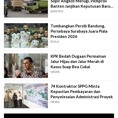
Sopir Angkot Merugi, Pemprov
Banten Janjikan Keputusan Baru 4
Hari Lagi
BANTEN
Tumbangkan Persib Bandung,
Persebaya Surabaya Juara Piala
Presiden 2026
BOLA
KPK Bedah Dugaan Permainan
Jalur Hijau dan Jalur Merah di
Kasus Suap Bea Cukai
NEWS
74 Kontraktor SPPG Minta
Kepastian Pembayaran dan
Penyelesaian Administrasi Proyek
NEWS