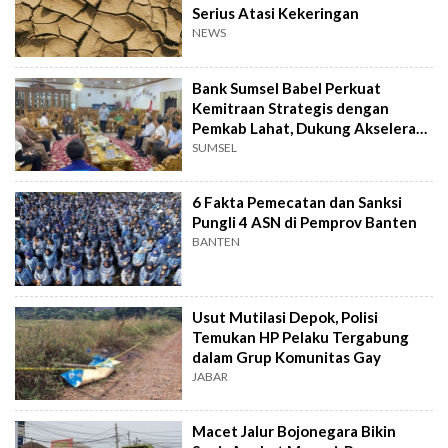
Serius Atasi Kekeringan
NEWS
Bank Sumsel Babel Perkuat
Kemitraan Strategis dengan
Pemkab Lahat, Dukung Akselerasi
Ekonomi Daerah
SUMSEL
6 Fakta Pemecatan dan Sanksi
Pungli 4 ASN di Pemprov Banten
BANTEN
Usut Mutilasi Depok, Polisi
Temukan HP Pelaku Tergabung
dalam Grup Komunitas Gay
JABAR
Macet Jalur Bojonegara Bikin