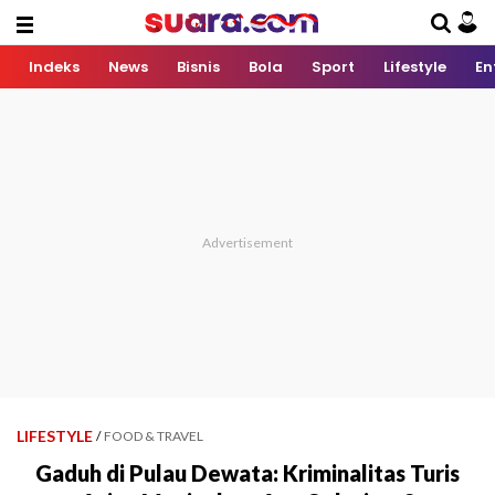
Indeks
News
Bisnis
Bola
Sport
Lifestyle
En
LIFESTYLE
/
FOOD & TRAVEL
Gaduh di Pulau Dewata: Kriminalitas Turis