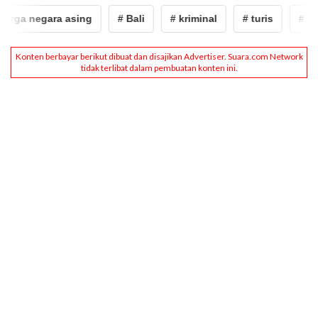
rga negara asing
# Bali
# kriminal
# turis
# war