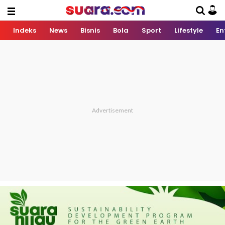
Indeks
News
Bisnis
Bola
Sport
Lifestyle
En