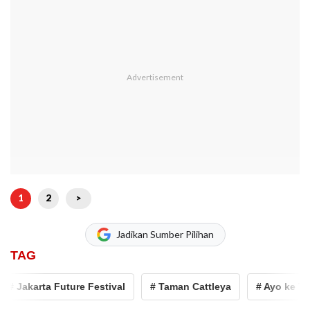
1
2
>
Jadikan Sumber Pilihan
TAG
 Jakarta Future Festival
# Taman Cattleya
# Ayo ke Tama