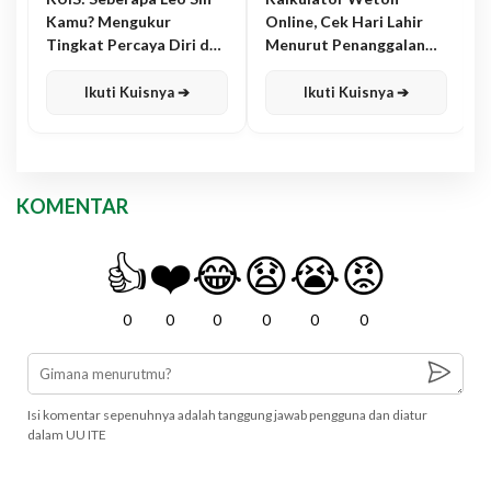
Kamu? Mengukur
Online, Cek Hari Lahir
Tingkat Percaya Diri dan
Menurut Penanggalan
Karisma
Jawa
Ikuti Kuisnya ➔
Ikuti Kuisnya ➔
KOMENTAR
👍
❤️
😂
😧
😭
😡
0
0
0
0
0
0
Isi komentar sepenuhnya adalah tanggung jawab pengguna dan diatur
dalam UU ITE