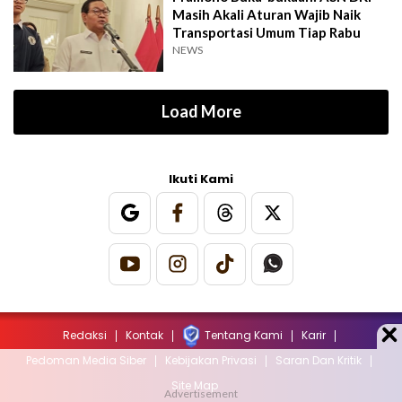
Masih Akali Aturan Wajib Naik
Transportasi Umum Tiap Rabu
NEWS
Load More
Ikuti Kami
Redaksi
Kontak
Tentang Kami
Karir
Pedoman Media Siber
Kebijakan Privasi
Saran Dan Kritik
Site Map