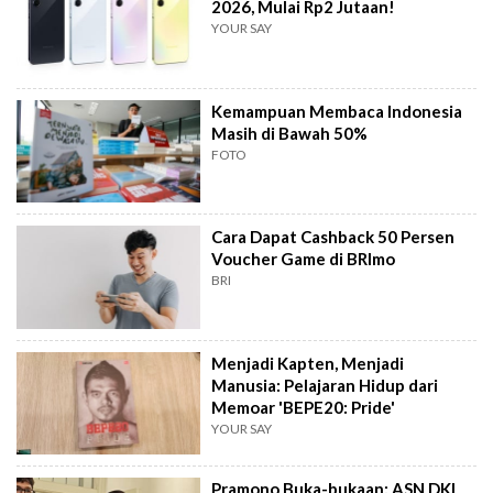
2026, Mulai Rp2 Jutaan!
YOUR SAY
Kemampuan Membaca Indonesia
Masih di Bawah 50%
FOTO
Cara Dapat Cashback 50 Persen
Voucher Game di BRImo
BRI
Menjadi Kapten, Menjadi
Manusia: Pelajaran Hidup dari
Memoar 'BEPE20: Pride'
YOUR SAY
Pramono Buka-bukaan: ASN DKI