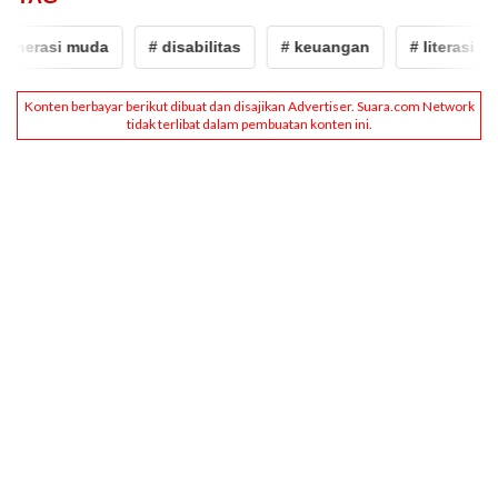
nerasi muda
# disabilitas
# keuangan
# literasi