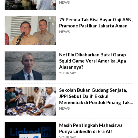
Tengah
NEWS
79 Pemda Tak Bisa Bayar Gaji ASN,
Pramono Pastikan Jakarta Aman
NEWS
Netflix Dikabarkan Batal Garap
Squid Game Versi Amerika, Apa
Alasannya?
YOUR SAY
Sekolah Bukan Gudang Senjata,
JPPI Sebut Dalih Ekskul
Menembak di Pondok Pinang Tak
Masuk Akal
NEWS
Masih Pentingkah Mahasiswa
Punya LinkedIn di Era AI?
YOUR SAY