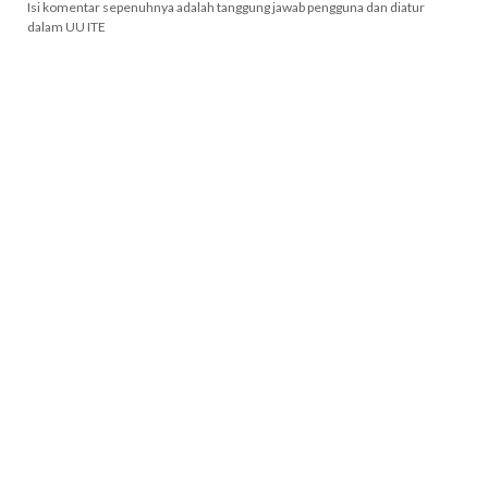
Isi komentar sepenuhnya adalah tanggung jawab pengguna dan diatur
dalam UU ITE