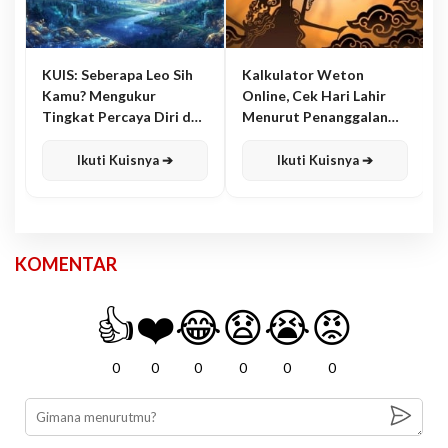
KUIS: Seberapa Leo Sih
Kalkulator Weton
Kamu? Mengukur
Online, Cek Hari Lahir
Tingkat Percaya Diri dan
Menurut Penanggalan
Karisma
Jawa
Ikuti Kuisnya ➔
Ikuti Kuisnya ➔
KOMENTAR
👍
❤️
😂
😧
😭
😡
0
0
0
0
0
0