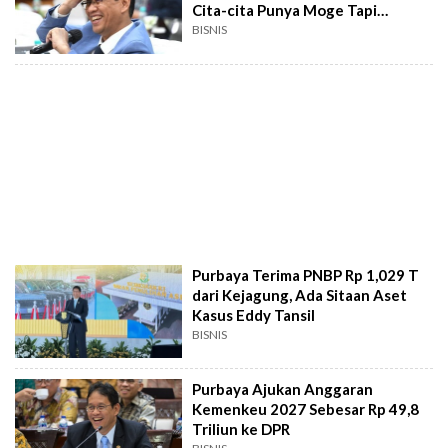
Cita-cita Punya Moge Tapi
Dilarang Istri
BISNIS
Purbaya Terima PNBP Rp 1,029 T
dari Kejagung, Ada Sitaan Aset
Kasus Eddy Tansil
BISNIS
Purbaya Ajukan Anggaran
Kemenkeu 2027 Sebesar Rp 49,8
Triliun ke DPR