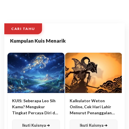
CARI TAHU
Kumpulan Kuis Menarik
KUIS: Seberapa Leo Sih
Kalkulator Weton
Kamu? Mengukur
Online, Cek Hari Lahir
Tingkat Percaya Diri dan
Menurut Penanggalan
Karisma
Jawa
Ikuti Kuisnya ➔
Ikuti Kuisnya ➔