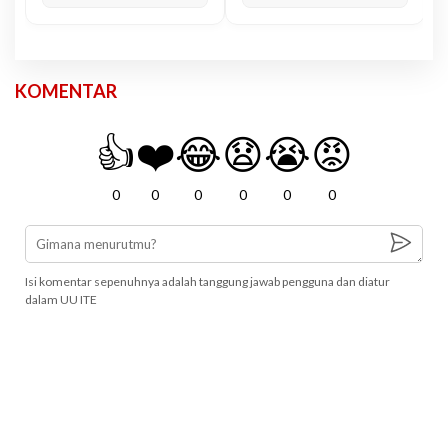
KOMENTAR
👍
❤️
😂
😧
😭
😡
0
0
0
0
0
0
Isi komentar sepenuhnya adalah tanggung jawab pengguna dan diatur
dalam UU ITE