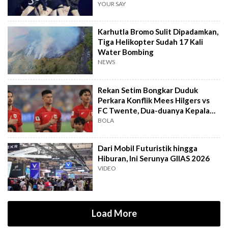
YOUR SAY
Karhutla Bromo Sulit Dipadamkan,
Tiga Helikopter Sudah 17 Kali
Water Bombing
NEWS
Rekan Setim Bongkar Duduk
Perkara Konflik Mees Hilgers vs
FC Twente, Dua-duanya Kepala
Batu
BOLA
Dari Mobil Futuristik hingga
Hiburan, Ini Serunya GIIAS 2026
VIDEO
Load More