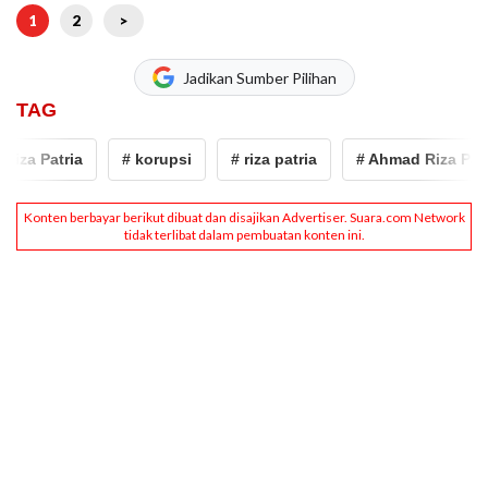
1
2
>
Jadikan Sumber Pilihan
TAG
za Patria
# korupsi
# riza patria
# Ahmad Riza Patri