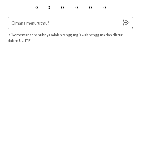
0
0
0
0
0
0
Isi komentar sepenuhnya adalah tanggung jawab pengguna dan diatur
dalam UU ITE