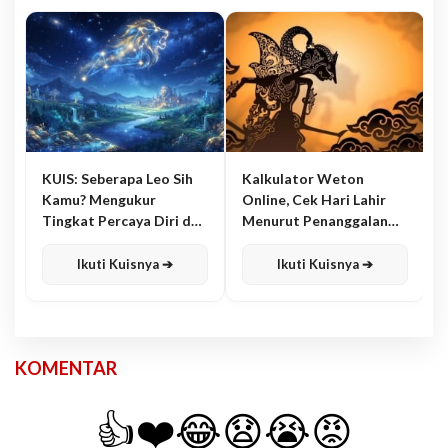
KUIS: Seberapa Leo Sih
Kalkulator Weton
Kamu? Mengukur
Online, Cek Hari Lahir
Tingkat Percaya Diri dan
Menurut Penanggalan
Karisma
Jawa
Ikuti Kuisnya ➔
Ikuti Kuisnya ➔
KOMENTAR
👍
❤️
😂
😧
😭
😡