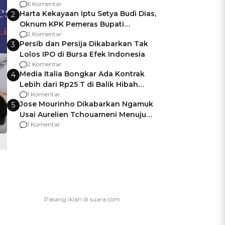
Gagalnya Negara Jamin Keamanan
6 Komentar
Harta Kekayaan Iptu Setya Budi Dias,
2
Oknum KPK Pemeras Bupati
Pemalang
2 Komentar
Persib dan Persija Dikabarkan Tak
3
Lolos IPO di Bursa Efek Indonesia
2 Komentar
Media Italia Bongkar Ada Kontrak
4
Lebih dari Rp25 T di Balik Hibah
Kapal Induk Giuseppe Garibaldi
1 Komentar
Jose Mourinho Dikabarkan Ngamuk
5
Usai Aurelien Tchouameni Menuju
Manchester United
1 Komentar