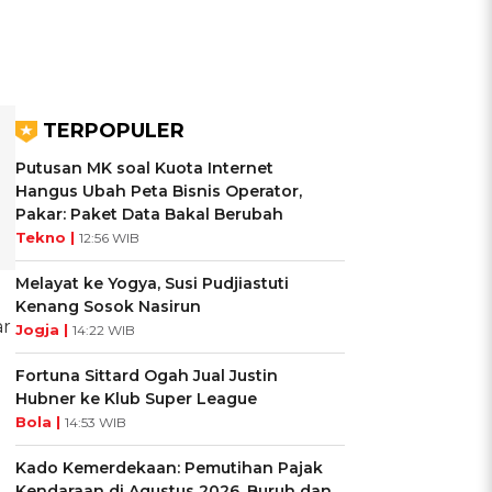
TERPOPULER
Putusan MK soal Kuota Internet
Hangus Ubah Peta Bisnis Operator,
Pakar: Paket Data Bakal Berubah
Tekno |
12:56 WIB
Melayat ke Yogya, Susi Pudjiastuti
Kenang Sosok Nasirun
ar
Jogja |
14:22 WIB
Fortuna Sittard Ogah Jual Justin
Hubner ke Klub Super League
Bola |
14:53 WIB
Kado Kemerdekaan: Pemutihan Pajak
Kendaraan di Agustus 2026, Buruh dan