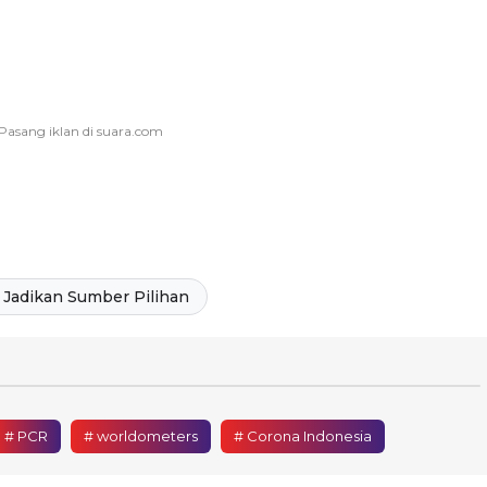
Jadikan Sumber Pilihan
# PCR
# worldometers
# Corona Indonesia