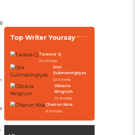
48
Top Writer Yoursay
Tarassa Q.
30 Articles
Dini
Sukmaningtyas
n
23 Articles
Oktavia
Ningrum
22 Articles
Chairun Nisa
a
16 Articles
,