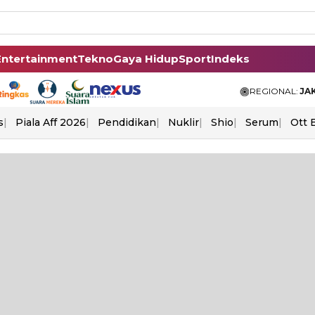
Entertainment
Tekno
Gaya Hidup
Sport
Indeks
REGIONAL:
JA
s
Piala Aff 2026
Pendidikan
Nuklir
Shio
Serum
Ott 