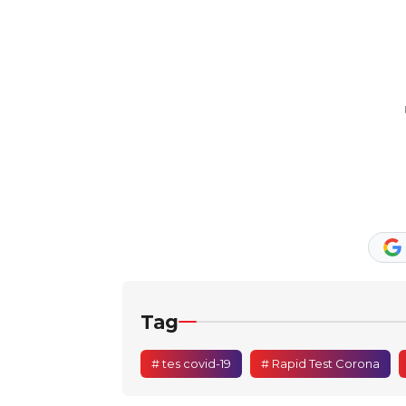
Tag
# tes covid-19
# Rapid Test Corona