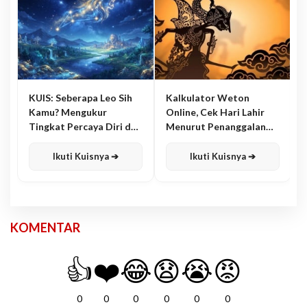
KUIS: Seberapa Leo Sih
Kalkulator Weton
Kamu? Mengukur
Online, Cek Hari Lahir
Tingkat Percaya Diri dan
Menurut Penanggalan
Karisma
Jawa
Ikuti Kuisnya ➔
Ikuti Kuisnya ➔
KOMENTAR
👍
❤️
😂
😧
😭
😡
0
0
0
0
0
0