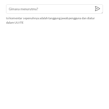
Isi komentar sepenuhnya adalah tanggung jawab pengguna dan diatur
dalam UU ITE