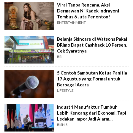
Viral Tanpa Rencana, Aksi
Dermawan Ni Kadek Indrayoni
Tembus 6 Juta Penonton!
ENTERTAINMENT
Belanja Skincare di Watsons Pakai
BRImo Dapat Cashback 10 Persen,
Cek Syaratnya
BRI
5 Contoh Sambutan Ketua Panitia
17 Agustus yang Formal untuk
Berbagai Acara
LIFESTYLE
Industri Manufaktur Tumbuh
Lebih Kencang dari Ekonomi, Tapi
Ledakan Impor Jadi Alarm
Pemerintah
BISNIS