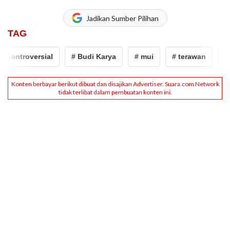
Jadikan Sumber Pilihan
TAG
versial
# Budi Karya
# mui
# terawan
# airlangg