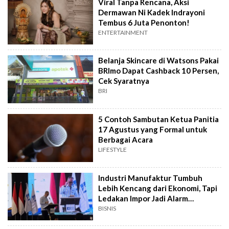
Viral Tanpa Rencana, Aksi
Dermawan Ni Kadek Indrayoni
Tembus 6 Juta Penonton!
ENTERTAINMENT
Belanja Skincare di Watsons Pakai
BRImo Dapat Cashback 10 Persen,
Cek Syaratnya
BRI
5 Contoh Sambutan Ketua Panitia
17 Agustus yang Formal untuk
Berbagai Acara
LIFESTYLE
Industri Manufaktur Tumbuh
Lebih Kencang dari Ekonomi, Tapi
Ledakan Impor Jadi Alarm
Pemerintah
BISNIS