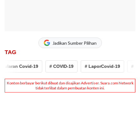
Jadikan Sumber Pilihan
TAG
ularan Covid-19
# COVID-19
# LaporCovid-19
# pen