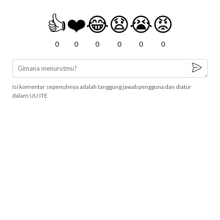
👍
❤️
😂
😧
😭
😡
0
0
0
0
0
0
Isi komentar sepenuhnya adalah tanggung jawab pengguna dan diatur
dalam UU ITE