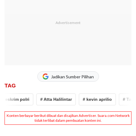
Jadikan Sumber Pilihan
TAG
krim polri
# Atta Halilintar
# kevin aprilio
# Taqy Mal