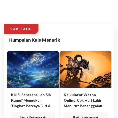
CARI TAHU
Kumpulan Kuis Menarik
KUIS: Seberapa Leo Sih
Kalkulator Weton
Kamu? Mengukur
Online, Cek Hari Lahir
Tingkat Percaya Diri dan
Menurut Penanggalan
Karisma
Jawa
Ikuti Kuisnya ➔
Ikuti Kuisnya ➔