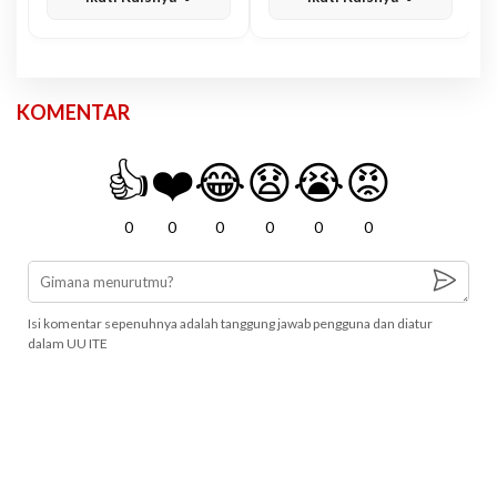
KOMENTAR
👍
❤️
😂
😧
😭
😡
0
0
0
0
0
0
Isi komentar sepenuhnya adalah tanggung jawab pengguna dan diatur
dalam UU ITE