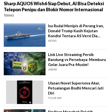
Sharp AQUOS Wish6 Siap Debut, AI Bisa Deteksi
Telepon Penipu dan Blokir Nomor Internasional
TEKNO
Isu Rudal Menipis di Perang Iran,
Donald Trump Kasih Kejutan
Kondisi Tentara AS Versi Dia
Sendiri
NEWS
Link Live Streaming Persib
Bandung vs Persebaya: Memburu
Gelar Juara Pra-Musim!
JABAR
Ulasan Novel Supernova Akar,
Petualangan Bodhi Mencari Jati
Diri
YOUR SAY
Sindiran Menohok Pelatih