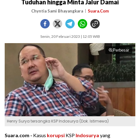
Tuduhan hingga Minta Jalur Damai
Chyntia Sami Bhayangkara
Suara.Com
Senin, 20 Februari 2023 | 12:05 WIB
Perbesar
Henry Surya tersangka KSP Indosurya (Dok. Istimewa)
Suara.com -
Kasus
korupsi
KSP
Indosurya
yang