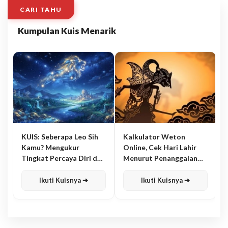
CARI TAHU
Kumpulan Kuis Menarik
KUIS: Seberapa Leo Sih
Kalkulator Weton
Kamu? Mengukur
Online, Cek Hari Lahir
Tingkat Percaya Diri dan
Menurut Penanggalan
Karisma
Jawa
Ikuti Kuisnya ➔
Ikuti Kuisnya ➔