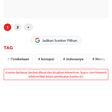
1
2
>
Jadikan Sumber Pilihan
TAG
# Pembelaan
# korupsi
# indosurya
# Henry Sury