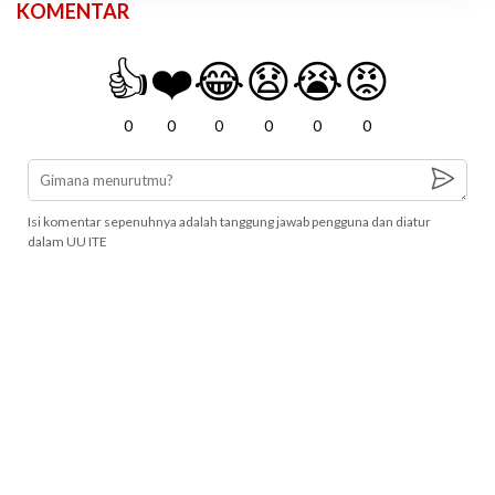
KOMENTAR
👍
❤️
😂
😧
😭
😡
0
0
0
0
0
0
Isi komentar sepenuhnya adalah tanggung jawab pengguna dan diatur
dalam UU ITE