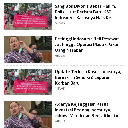
Sang Bos Divonis Bebas Hakim,
Polisi Usut Perkara Baru KSP
Indosurya, Kasusnya Naik Ke
Penyidikan
NEWS
Petinggi Indosurya Beli Pesawat
Jet hingga Operasi Plastik Pakai
Uang Nasabah
BISNIS
Update Terbaru Kasus Indosurya,
Bareskrim Selidiki 6 Laporan
Korban Baru
NEWS
Adanya Kejanggalan Kasus
Investasi Bodong Indosurya,
Jokowi Marah dan Beri Ultimatum
Penegak Hukum
VIDEO