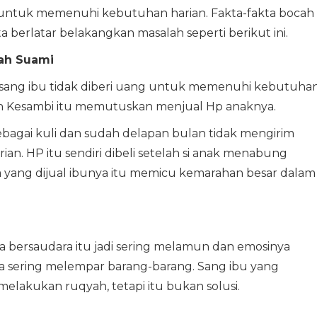
g untuk memenuhi kebutuhan harian. Fakta-fakta bocah
ta berlatar belakangkan masalah seperti berikut ini.
ah Suami
 sang ibu tidak diberi uang untuk memenuhi kebutuha
an Kesambi itu memutuskan menjual Hp anaknya.
sebagai kuli dan sudah delapan bulan tidak mengirim
. HP itu sendiri dibeli setelah si anak menabung
a yang dijual ibunya itu memicu kemarahan besar dalam
iga bersaudara itu jadi sering melamun dan emosinya
uga sering melempar barang-barang. Sang ibu yang
 melakukan ruqyah, tetapi itu bukan solusi.