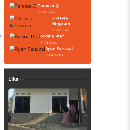
Tarassa Q.
33 Articles
Oktavia
Ningrum
31 Articles
n
Ardina Praf
21 Articles
Ryan Farizzal
20 Articles
Liks