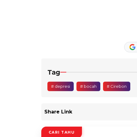
Tag
# depresi
# bocah
# Cirebon
Share Link
CARI TAHU