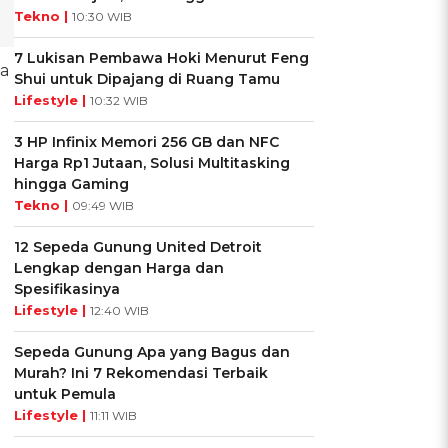
Tekno |
10:30 WIB
7 Lukisan Pembawa Hoki Menurut Feng
a
Shui untuk Dipajang di Ruang Tamu
Lifestyle |
10:32 WIB
3 HP Infinix Memori 256 GB dan NFC
Harga Rp1 Jutaan, Solusi Multitasking
hingga Gaming
Tekno |
09:49 WIB
12 Sepeda Gunung United Detroit
Lengkap dengan Harga dan
Spesifikasinya
Lifestyle |
12:40 WIB
Sepeda Gunung Apa yang Bagus dan
Murah? Ini 7 Rekomendasi Terbaik
untuk Pemula
Lifestyle |
11:11 WIB