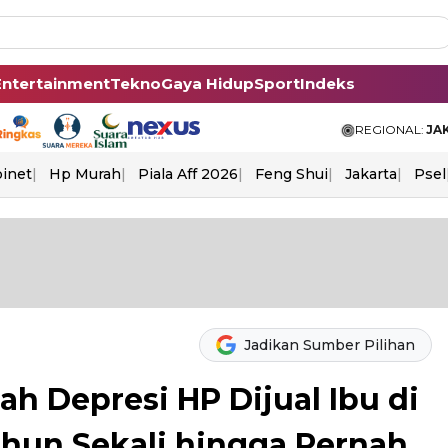
Entertainment
Tekno
Gaya Hidup
Sport
Indeks
REGIONAL:
JA
binet
Hp Murah
Piala Aff 2026
Feng Shui
Jakarta
Psel
Jadikan Sumber Pilihan
ah Depresi HP Dijual Ibu di
ahun Sekali hingga Pernah