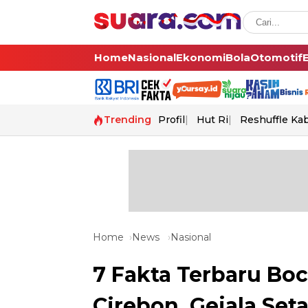
Home
Nasional
Ekonomi
Bola
Otomotif
Trending
Profil
Hut Ri
Reshuffle Ka
Home
News
Nasional
7 Fakta Terbaru Boc
Cirebon, Gejala Set