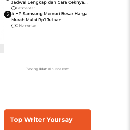
Jadwal Lengkap dan Cara Ceknya
agar Dana Tidak Hangus!
1 Komentar
4 HP Samsung Memori Besar Harga
5
Murah Mulai Rp1 Jutaan
0 Komentar
Top Writer Yoursay