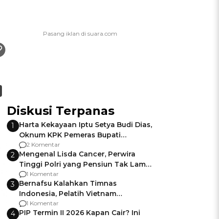
Diskusi Terpanas
Harta Kekayaan Iptu Setya Budi Dias,
1
Oknum KPK Pemeras Bupati
Pemalang
2 Komentar
Mengenal Lisda Cancer, Perwira
2
Tinggi Polri yang Pensiun Tak Lama
Usai Jadi Brigjen
1 Komentar
Bernafsu Kalahkan Timnas
3
Indonesia, Pelatih Vietnam
Berencana Pakai Jimat di Pakansari
1 Komentar
PIP Termin II 2026 Kapan Cair? Ini
4