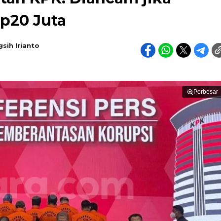
Rp20 Juta
sih Irianto
Perbesar