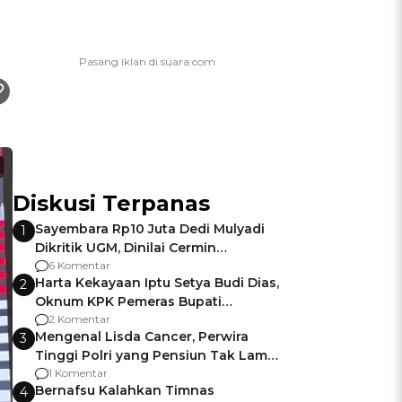
Diskusi Terpanas
Sayembara Rp10 Juta Dedi Mulyadi
1
Dikritik UGM, Dinilai Cermin
Gagalnya Negara Jamin Keamanan
6 Komentar
Harta Kekayaan Iptu Setya Budi Dias,
2
Oknum KPK Pemeras Bupati
Pemalang
2 Komentar
Mengenal Lisda Cancer, Perwira
3
Tinggi Polri yang Pensiun Tak Lama
Usai Jadi Brigjen
1 Komentar
Bernafsu Kalahkan Timnas
4