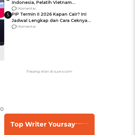
Indonesia, Pelatih Vietnam
Berencana Pakai Jimat di Pakansari
1 Komentar
PIP Termin II 2026 Kapan Cair? Ini
5
Jadwal Lengkap dan Cara Ceknya
agar Dana Tidak Hangus!
1 Komentar
20
Top Writer Yoursay