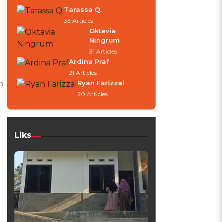
Tarassa Q.
33 Articles
Oktavia
Ningrum
31 Articles
Ardina Praf
21 Articles
n
Ryan Farizzal
20 Articles
Liks
g