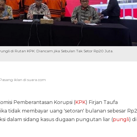
 Pungli di Rutan KPK: Diancam jika Sebulan Tak Setor Rp20 Juta.
misi Pemberantasan Korupsi (
KPK
) Firjan Taufa
ika tidak membayar uang 'setoran' bulanan sebesar Rp
aksi dalam sidang kasus dugaan pungutan liar (
pungli
) di