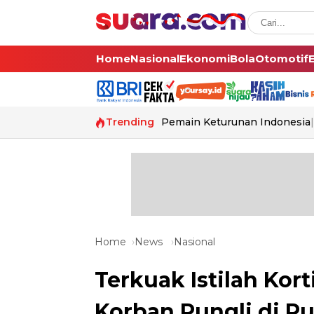
Home
Nasional
Ekonomi
Bola
Otomotif
Trending
Pemain Keturunan Indonesia
Home
News
Nasional
Terkuak Istilah Kort
Korban Pungli di Ru