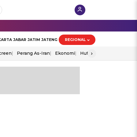
KARTA
JABAR
JATIM
JATENG
REGIONAL
›
creen
Perang As-Iran
Ekonomi
Hut Ri