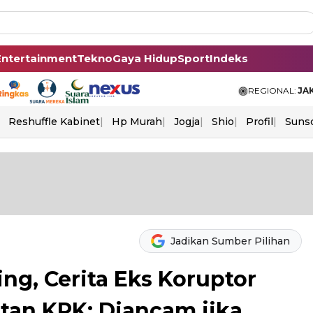
Entertainment
Tekno
Gaya Hidup
Sport
Indeks
REGIONAL:
JA
Reshuffle Kabinet
Hp Murah
Jogja
Shio
Profil
Suns
Jadikan Sumber Pilihan
ing, Cerita Eks Koruptor
tan KPK: Diancam jika