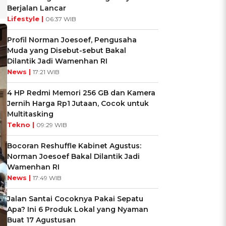
Berjalan Lancar
Lifestyle |
06:37 WIB
Profil Norman Joesoef, Pengusaha
Muda yang Disebut-sebut Bakal
Dilantik Jadi Wamenhan RI
News |
17:21 WIB
4 HP Redmi Memori 256 GB dan Kamera
Jernih Harga Rp1 Jutaan, Cocok untuk
Multitasking
Tekno |
09:29 WIB
Bocoran Reshuffle Kabinet Agustus:
Norman Joesoef Bakal Dilantik Jadi
Wamenhan RI
News |
17:49 WIB
Jalan Santai Cocoknya Pakai Sepatu
Apa? Ini 6 Produk Lokal yang Nyaman
Buat 17 Agustusan