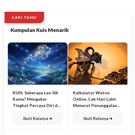
CARI TAHU
Kumpulan Kuis Menarik
KUIS: Seberapa Leo Sih
Kalkulator Weton
Kamu? Mengukur
Online, Cek Hari Lahir
Tingkat Percaya Diri dan
Menurut Penanggalan
Karisma
Jawa
Ikuti Kuisnya ➔
Ikuti Kuisnya ➔