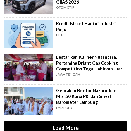
GIIAS 2026
OTOMOTIF
Kredit Macet Hantui Industri
Pinjol
BISNIS
Lestarikan Kuliner Nusantara,
Pertamina Bright Gas Cooking
Competition Tegal Lahirkan Juara
Baru
JAWA TENGAH
Gebrakan Bentor Nazaruddin:
Misi 50 Kursi PRI dan Sinyal
Barometer Lampung
LAMPUNG
Load More