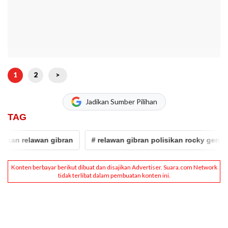
1
2
>
Jadikan Sumber Pilihan
TAG
n gibran
# relawan gibran polisikan rocky gerung
# bara