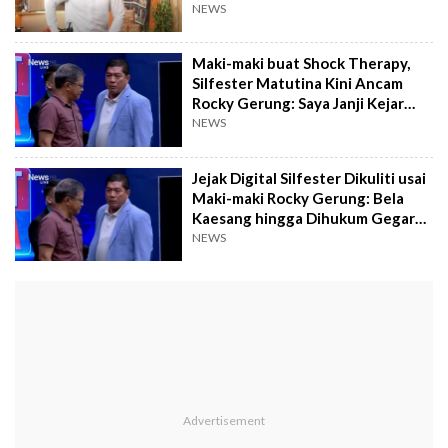
Anaknya Mulyono
NEWS
Maki-maki buat Shock Therapy,
Silfester Matutina Kini Ancam
Rocky Gerung: Saya Janji Kejar
Orang Itu sampai Lubang Tikus
NEWS
Jejak Digital Silfester Dikuliti usai
Maki-maki Rocky Gerung: Bela
Kaesang hingga Dihukum Gegara
Fitnah JK
NEWS