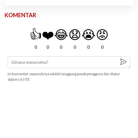
KOMENTAR
👍
❤️
😂
😧
😭
😡
0
0
0
0
0
0
Isi komentar sepenuhnya adalah tanggung jawab pengguna dan diatur
dalam UU ITE