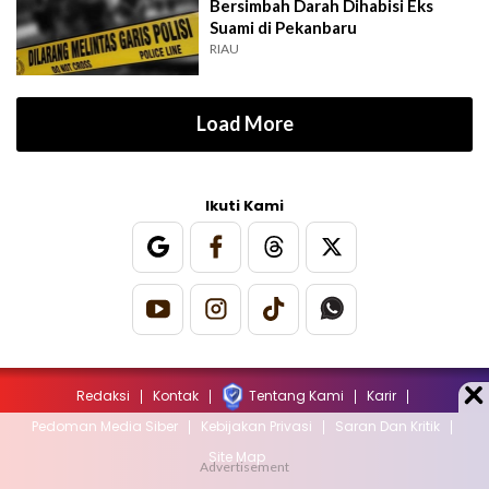
Bersimbah Darah Dihabisi Eks
Suami di Pekanbaru
RIAU
Load More
Ikuti Kami
Redaksi
Kontak
Tentang Kami
Karir
Pedoman Media Siber
Kebijakan Privasi
Saran Dan Kritik
Site Map