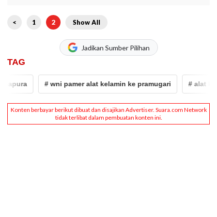
<
1
2
Show All
Jadikan Sumber Pilihan
TAG
pura
# wni pamer alat kelamin ke pramugari
# alat kelami