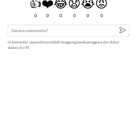
👍
❤️
😂
😧
😭
😡
0
0
0
0
0
0
Isi komentar sepenuhnya adalah tanggung jawab pengguna dan diatur
dalam UU ITE