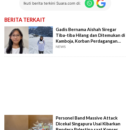
Ikuti berita terkini Suara.com di:
BERITA TERKAIT
Gadis Bernama Aishah Siregar
Tiba-tiba Hilang dan Ditemukan di
Kamboja, Korban Perdagangan
Orang?
NEWS
Personel Band Massive Attack
Dicekal Singapura Usai Kibarkan
Bendera Palestina saat Konser