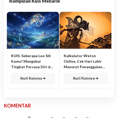
Kumpulan Kuis Menarik
KUIS: Seberapa Leo Sih
Kalkulator Weton
Kamu? Mengukur
Online, Cek Hari Lahir
Tingkat Percaya Diri dan
Menurut Penanggalan
Karisma
Jawa
Ikuti Kuisnya ➔
Ikuti Kuisnya ➔
KOMENTAR