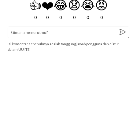
👍
❤️
😂
😧
😭
😡
0
0
0
0
0
0
Isi komentar sepenuhnya adalah tanggung jawab pengguna dan diatur
dalam UU ITE