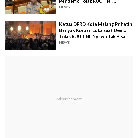
Pendemo Tolak RUU TNI,
Kapolres: Hoaks!
NEWS
Ketua DPRD Kota Malang Prihatin
Banyak Korban Luka saat Demo
Tolak RUU TNI: Nyawa Tak Bisa
Diganti!
NEWS