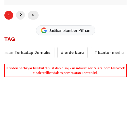
1
2
>
Jadikan Sumber Pilihan
TAG
 Terhadap Jurnalis
# orde baru
# kantor media
# Ke