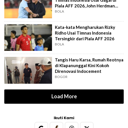
Timnas Indonesia Usai Gagal di
Piala AFF 2026, John Herdman
Out?
BOLA
Kata-kata Mengharukan Rizky
Ridho Usai Timnas Indonesia
Tersingkir dari Piala AFF 2026
BOLA
Tangis Haru Karsa, Rumah Reotnya
di Klapanunggal Kini Kokoh
Direnovasi Indocement
BOGOR
Load More
Ikuti Kami