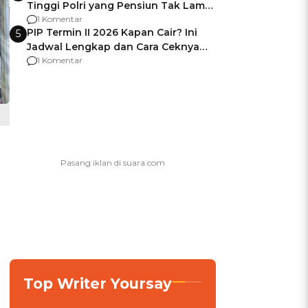
Tinggi Polri yang Pensiun Tak Lama
Usai Jadi Brigjen
1 Komentar
PIP Termin II 2026 Kapan Cair? Ini
5
Jadwal Lengkap dan Cara Ceknya
agar Dana Tidak Hangus!
1 Komentar
Top Writer Yoursay