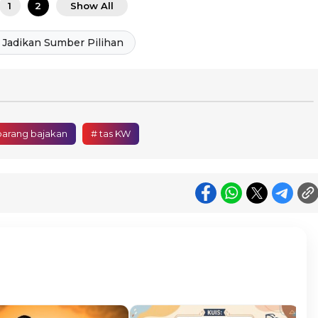
1
2
Show All
Jadikan Sumber Pilihan
barang bajakan
# tas KW