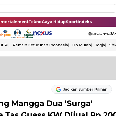
Entertainment
Tekno
Gaya Hidup
Sport
Indeks
REGIONAL:
JA
ut Ri
Pemain Keturunan Indonesia
Hp Murah
Jogja
Shi
Jadikan Sumber Pilihan
ng Mangga Dua 'Surga'
a Tas Guess KW Dijual Rp 20