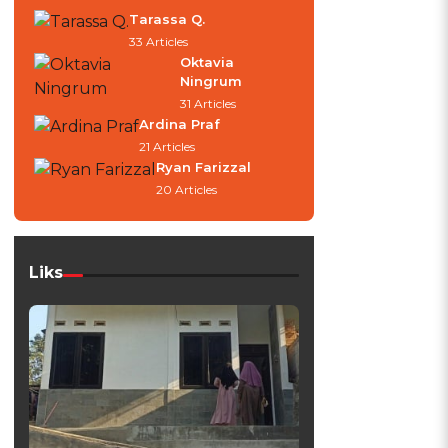
Tarassa Q.
33 Articles
Oktavia
Ningrum
31 Articles
Ardina Praf
21 Articles
Ryan Farizzal
20 Articles
Liks