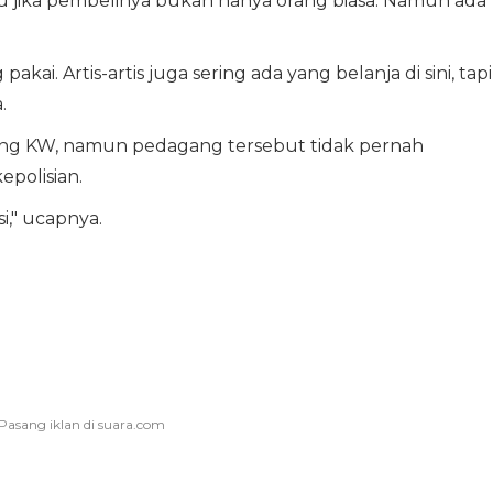
u jika pembelinya bukan hanya orang biasa. Namun ada
ai. Artis-artis juga sering ada yang belanja di sini, tapi
.
ng KW, namun pedagang tersebut tidak pernah
epolisian.
i," ucapnya.