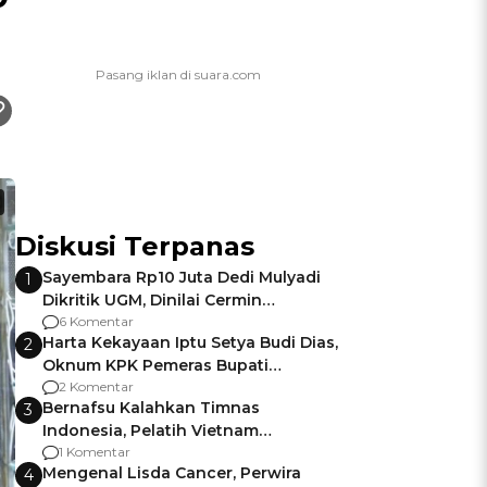
Diskusi Terpanas
Sayembara Rp10 Juta Dedi Mulyadi
1
Dikritik UGM, Dinilai Cermin
Gagalnya Negara Jamin Keamanan
6 Komentar
Harta Kekayaan Iptu Setya Budi Dias,
2
Oknum KPK Pemeras Bupati
Pemalang
2 Komentar
Bernafsu Kalahkan Timnas
3
Indonesia, Pelatih Vietnam
Berencana Pakai Jimat di Pakansari
1 Komentar
Mengenal Lisda Cancer, Perwira
4