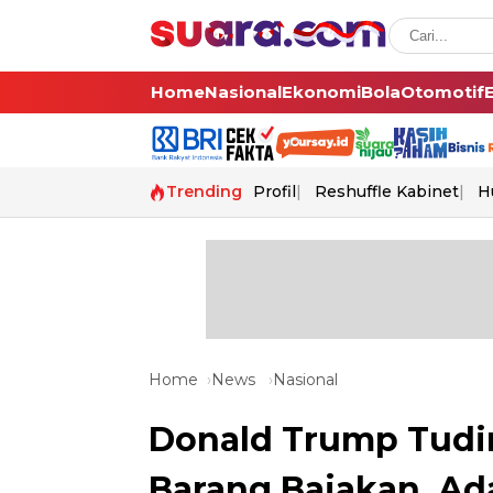
Home
Nasional
Ekonomi
Bola
Otomotif
Trending
Profil
Reshuffle Kabinet
H
Home
News
Nasional
Donald Trump Tudi
Barang Bajakan, Ad