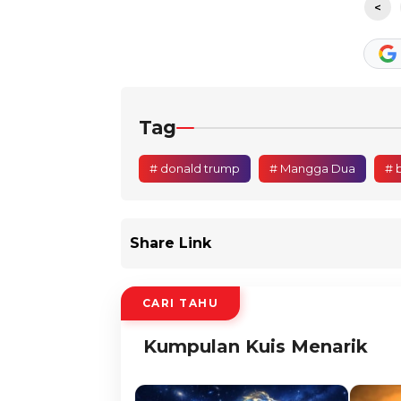
<
Tag
# donald trump
# Mangga Dua
# 
Share Link
CARI TAHU
Kumpulan Kuis Menarik