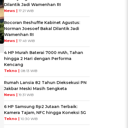
Dilantik Jadi Wamenhan RI
News |
17:21 WIB
Bocoran Reshuffle Kabinet Agustus:
Norman Joesoef Bakal Dilantik Jadi
Wamenhan RI
News |
17:49 WIB
4 HP Murah Baterai 7000 mAh, Tahan
hingga 2 Hari dengan Performa
Kencang
Tekno |
08:13 WIB
Rumah Lansia 82 Tahun Dieksekusi PN
Jakbar Meski Masih Sengketa
News |
19:31 WIB
6 HP Samsung Rp2 Jutaan Terbaik:
Kamera Tajam, NFC hingga Koneksi 5G
Tekno |
10:30 WIB