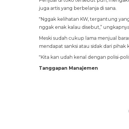
Penjual di toko tersebut pun, mengak
juga artis yang berbelanja di sana.
"Nggak kelihatan KW, tergantung yang pak
nggak enak kalau disebut,” ungkapnya
Meski sudah cukup lama menjual bara
mendapat sanksi atau sidak dari pihak k
"Kita kan udah kenal dengan polisi-polis
Tanggapan Manajemen