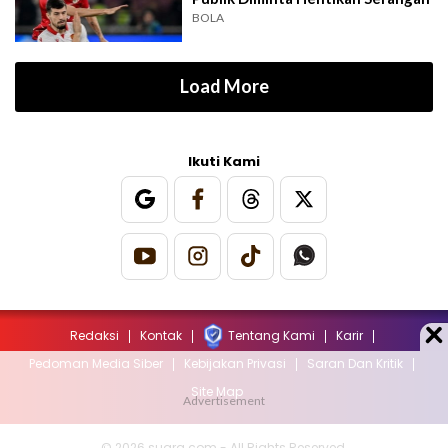
BOLA
Load More
Ikuti Kami
Redaksi
Kontak
Tentang Kami
Karir
Pedoman Media Siber
Kebijakan Privasi
Saran Dan Kritik
Site Map
© 2026 suara.com - All Rights Reserved.