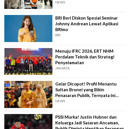
NEWS
BRI Beri Diskon Spesial Seminar
Johnny Andrean Lewat Aplikasi
BRImo
BRI
Menuju IFRC 2026, ERT NHM
Perdalam Teknik dan Strategi
Penyelamatan
JAKARTA
Gelar Dicopot! Profil Menantu
Sultan Brunei yang Bikin
Penasaran Publik, Ternyata Ini
Kasusnya
NEWS
PSSI Murka! Justin Hubner dan
Keluarga Jadi Sasaran Ancaman,
Publik Diminta Hentikan Serangan