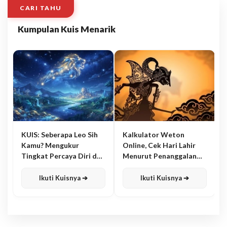
CARI TAHU
Kumpulan Kuis Menarik
KUIS: Seberapa Leo Sih
Kalkulator Weton
Kamu? Mengukur
Online, Cek Hari Lahir
Tingkat Percaya Diri dan
Menurut Penanggalan
Karisma
Jawa
Ikuti Kuisnya ➔
Ikuti Kuisnya ➔