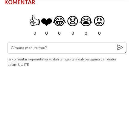
KOMENTAR
👍
❤️
😂
😧
😭
😡
0
0
0
0
0
0
Isi komentar sepenuhnya adalah tanggung jawab pengguna dan diatur
dalam UU ITE