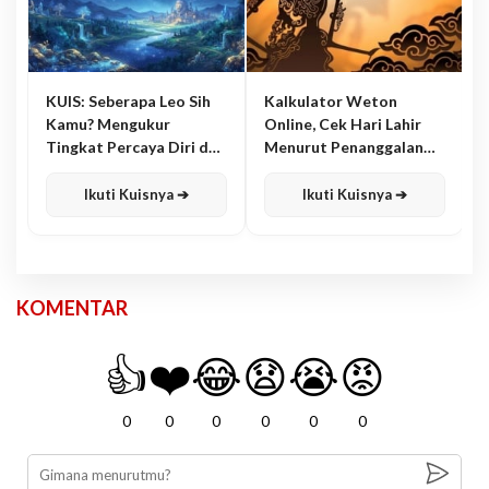
KUIS: Seberapa Leo Sih
Kalkulator Weton
Kamu? Mengukur
Online, Cek Hari Lahir
Tingkat Percaya Diri dan
Menurut Penanggalan
Karisma
Jawa
Ikuti Kuisnya ➔
Ikuti Kuisnya ➔
KOMENTAR
👍
❤️
😂
😧
😭
😡
0
0
0
0
0
0