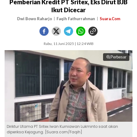
Pemberian Kredit PT Sritex, Eks Dirut BJB
Ikut Dicecar
Dwi Bowo Raharjo
Faqih Fathurrahman
Suara.Com
Rabu, 11 Juni 2025 | 12:24 WIB
Perbesar
Diriktur Utama PT Sritex Iwan Kurniawan Lukminto saat akan
diperiksa Kejagung. [Suara.com/Faqih]