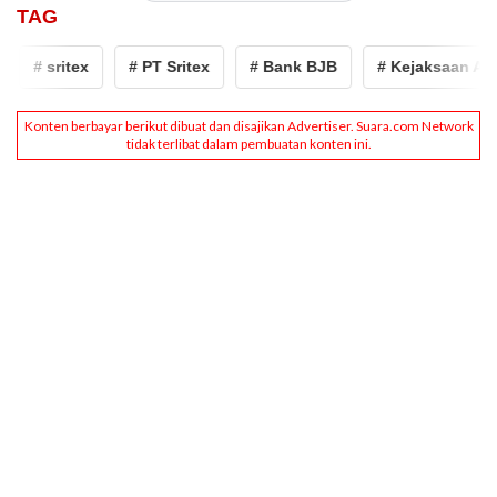
TAG
# sritex
# PT Sritex
# Bank BJB
# Kejaksaan Agun