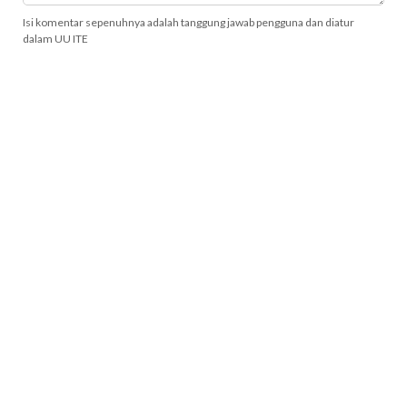
Isi komentar sepenuhnya adalah tanggung jawab pengguna dan diatur
dalam UU ITE